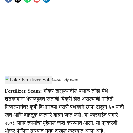
S
o
c
i
a
l
s
Fake Fertilizer Racket Busted in Bhokar
-
Agrowon
h
Fertilizer Scam:
भोकर तालुक्यातील बलाळ तांडा येथे
a
शेतकऱ्यांना भेसळयुक्त खताची विक्री होत असल्याची माहिती
r
मिळाल्यानंतर कृषी विभागाच्या भरारी पथकाने छापा टाकून ६० पोती
खत आणि वाहतूक करणारे वाहन जप्त केले. या कारवाईत सुमारे
e
७.०८ लाख रुपयांचा मुद्देमाल जप्त करण्यात आला. या प्रकरणी
भोकर पोलिस ठाण्यात गुन्हा दाखल करण्यात आला आहे.