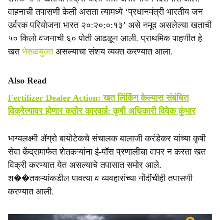
वाहनाची तपासणी केली असता त्यामध्ये ‘प्रधानमंत्री भारतीय जन
उर्वरक परियोजना भारत २०:२०:०:१३’ असे नमूद असलेल्या खताची
५० किलो वजनाची ६० पोती आढळून आली. प्राथमिक पाहणीत हे
खत
भेसळयुक्त
असल्याचा संशय व्यक्त करण्यात आला.
Also Read
Fertilizer Dealer Action: खत लिंकिंग केल्यास संबंधित
विक्रेत्यावर होणार कठोर कारवाई: कृषी अधिकारी विवेक कुंभार
भाग्यलक्ष्मी ॲग्रो बायोटेकचे संचालक बालाजी करंडेकर यांच्या कृषी
सेवा केंद्रामार्फत शेतकऱ्यांना ई-पॉस प्रणालीचा वापर न करता खत
विक्री करण्यात येत असल्याचे तपासात समोर आले.
श��तकऱ्यांकडील पावत्या व व्यवहारांच्या नोंदींचीही तपासणी
करण्यात आली.