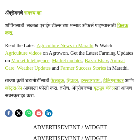
ॲग्रोवनचे
सदस्य व्हा
शॉपिंगसाठी 'सकाळ प्राईम डील्स'च्या भन्नाट ऑफर्स पाहण्यासाठी
क्लिक
करा
.
Read the Latest
Agriculture News in Marathi
& Watch
Agriculture videos
on Agrowon. Get the Latest Farming Updates
on
Market Intelligence
,
Market updates
,
Bazar Bhav
,
Animal
Care
,
Weather Updates
and
Farmer Success Stories
in Marathi.
ताज्या कृषी घडामोडींसाठी
फेसबुक
,
ट्विटर
,
इन्स्टाग्राम
,
टेलिग्रामवर
आणि
व्हॉट्सॲप
आम्हाला फॉलो करा. तसेच, ॲग्रोवनच्या
यूट्यूब चॅनेल
ला आजच
सबस्क्राइब करा.
ADVERTISEMENT / WIDGET
ADVERTISEMENT / WIDGET