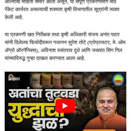
आल्याची माहिती समोर आली असून, या संपूर्ण प्रकरणामागे मोठे
रॅकेट कार्यरत असल्याची शक्यता कृषी विभागातील सूत्रांनी व्यक्त
केली आहे.
या प्रकरणी खत निरीक्षक तथा कृषी अधिकारी संजय अनंत पवार
यांनी दिलेल्या फिर्यादीवरून गजानन सुरेश तोटे (प्रोप्रायटर, मे. ओम
ॲग्रो ऑरगॅनिक्स), अविनाश वसंतराव दुधे आणि जसवंत सिंग गिल
यांच्याविरुद्ध गुन्हा दाखल करण्यात आला आहे.