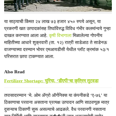
अनधिकृत खतसाठा जप्त केला.
या साठ्याची किंमत २४ लाख ७३ हजार ४५० रुपये असून, या
प्रकरणी खत उत्पादकांसह तिघांविरुद्ध विविध गंभीर कलमांन्वये गुन्हा
दाखल करण्यात आला आहे.
कृषी विभागाला
मिळालेल्या गोपनीय
माहितीच्या आधारे शुक्रवारी (ता. १२) रात्री साडेआठ ते साडेनऊ
वाजण्याच्या दरम्यान भोयर एमआयडीसी येथील प्लॉट क्रमांक ५३/१
परिसरात छापा टाकण्यात आला.
Also Read
Fertilizer Shortage: युरिया, ‘डीएपी’चा कृत्रिम तुटवडा
तपासादरम्यान ‘मे. ओम ॲग्रो ऑर्गनिक्स या कंपनीकडे ‘ए-७६’ या
ठिकाणाचा परवाना असताना प्रत्यक्ष उत्पादन आणि साठवणूक मात्र
दुसऱ्याच ठिकाणी सुरू असल्याचे आढळले. वैध परवानगी नसताना