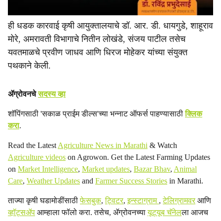
ही धडक कारवाई कृषी आयुक्तालयाचे डॉ. आर. डी. धायगुडे, शाहूराव
मोरे, अमरावती विभागाचे नितीन लोखंडे, संजय पाटील तसेच
यवतमाळचे प्रवीण जाधव आणि धिरज मोहेकर यांच्या संयुक्त
पथकाने केली.
ॲग्रोवनचे
सदस्य व्हा
शॉपिंगसाठी 'सकाळ प्राईम डील्स'च्या भन्नाट ऑफर्स पाहण्यासाठी
क्लिक
करा
.
Read the Latest
Agriculture News in Marathi
& Watch
Agriculture videos
on Agrowon. Get the Latest Farming Updates
on
Market Intelligence
,
Market updates
,
Bazar Bhav
,
Animal
Care
,
Weather Updates
and
Farmer Success Stories
in Marathi.
ताज्या कृषी घडामोडींसाठी
फेसबुक
,
ट्विटर
,
इन्स्टाग्राम
,
टेलिग्रामवर
आणि
व्हॉट्सॲप
आम्हाला फॉलो करा. तसेच, ॲग्रोवनच्या
यूट्यूब चॅनेल
ला आजच