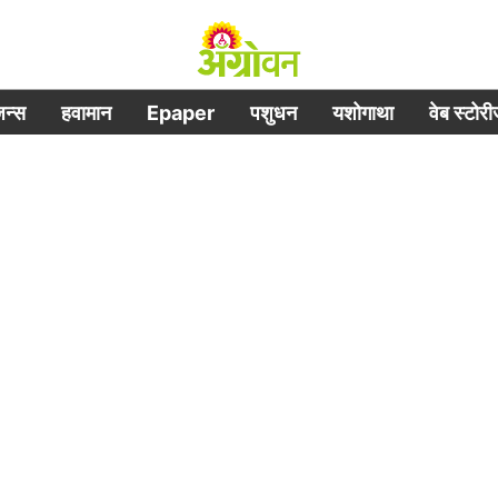
िजन्स
हवामान
Epaper
पशुधन
यशोगाथा
वेब स्टोर