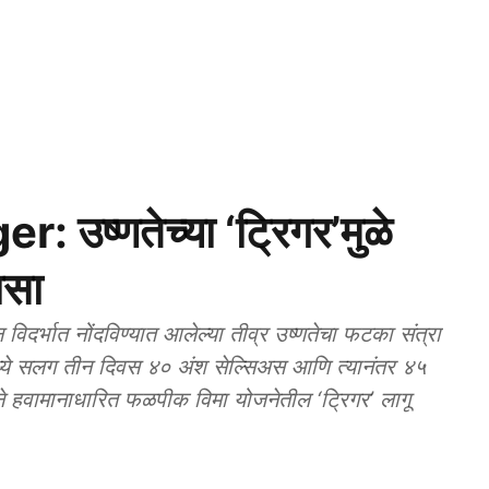
उष्णतेच्या ‘ट्रिगर’मुळे
ासा
दर्भात नोंदविण्यात आलेल्या तीव्र उष्णतेचा फटका संत्रा
मध्ये सलग तीन दिवस ४० अंश सेल्सिअस आणि त्यानंतर ४५
ने हवामानाधारित फळपीक विमा योजनेतील ‘ट्रिगर’ लागू