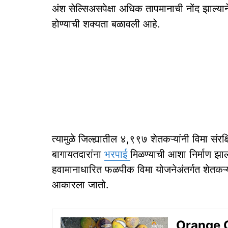
अंश सेल्सिअसपेक्षा अधिक तापमानाची नोंद झाल्या
होण्याची शक्यता बळावली आहे.
त्यामुळे जिल्ह्यातील ४,९९७ शेतकऱ्यांनी विमा संरक्ष
बागायतदारांना
भरपाई
मिळण्याची आशा निर्माण झाल
हवामानाधारित फळपीक विमा योजनेअंतर्गत शेतकऱ्यां
आकारला जातो.
Orange Cr