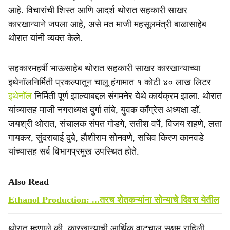
आहे. विचारांची शिस्त आणि आदर्श थोरात सहकारी साखर
कारखान्याने जपला आहे, असे मत माजी महसूलमंत्री बाळासाहेब
थोरात यांनी व्यक्त केले.
सहकारमहर्षी भाऊसाहेब थोरात सहकारी साखर कारखान्याच्या
इथेनॉलनिर्मिती प्रकल्पातून चालू हंगामात १ कोटी ४० लाख लिटर
इथेनॉल
निर्मिती पूर्ण झाल्याबद्दल संगमनेर येथे कार्यक्रम झाला. थोरात
यांच्यासह माजी नगराध्यक्ष दुर्गा तांबे, युवक काँग्रेस अध्यक्षा डॉ.
जयश्री थोरात, संचालक संपत गोडगे, सतीश वर्पे, विजय राहणे, लता
गायकर, सुंदराबाई दुबे, हौशीराम सोनवणे, सचिव किरण कानवडे
यांच्यासह सर्व विभागप्रमुख उपस्थित होते.
Also Read
Ethanol Production: ...तरच शेतकऱ्यांना सोन्याचे दिवस येतील
थोरात म्हणाले की, कारखान्याची आर्थिक वाटचाल सक्षम राहिली