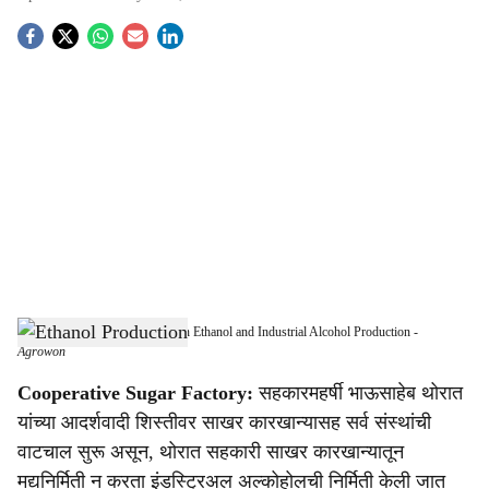
S
o
c
i
a
l
s
Thorat Sugar Factory Focuses on Ethanol and Industrial Alcohol Production
-
h
Agrowon
a
Cooperative Sugar Factory:
सहकारमहर्षी भाऊसाहेब थोरात
यांच्या आदर्शवादी शिस्तीवर साखर कारखान्यासह सर्व संस्थांची
r
वाटचाल सुरू असून, थोरात सहकारी साखर कारखान्यातून
e
मद्यनिर्मिती न करता इंडस्ट्रिअल अल्कोहोलची निर्मिती केली जात