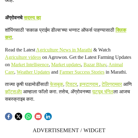
आहे.’’
ॲग्रोवनचे
सदस्य व्हा
शॉपिंगसाठी 'सकाळ प्राईम डील्स'च्या भन्नाट ऑफर्स पाहण्यासाठी
क्लिक
करा
.
Read the Latest
Agriculture News in Marathi
& Watch
Agriculture videos
on Agrowon. Get the Latest Farming Updates
on
Market Intelligence
,
Market updates
,
Bazar Bhav
,
Animal
Care
,
Weather Updates
and
Farmer Success Stories
in Marathi.
ताज्या कृषी घडामोडींसाठी
फेसबुक
,
ट्विटर
,
इन्स्टाग्राम
,
टेलिग्रामवर
आणि
व्हॉट्सॲप
आम्हाला फॉलो करा. तसेच, ॲग्रोवनच्या
यूट्यूब चॅनेल
ला आजच
सबस्क्राइब करा.
ADVERTISEMENT / WIDGET