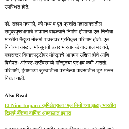
उपस्थित होते.
डॉ. सहाय म्हणाले, की मध्य व पूर्व प्रशांत महासागरातील
समुद्रपृष्ठभागाचे तापमान वाढल्याने निर्माण होणाऱ्या एल निनोचा
भारतीय नैॡत्य मोसमी पावसावर प्रतिकूल परिणाम होतो. एल
निनोच्या काळात मॉन्सूनची उत्तर भारताकडे वाटचाल मंदावते,
महाराष्ट्र किनारपट्टीवर मॉन्सूनचे आगमन उशिरा होते आणि
विशेषतः ऑगस्ट-सप्टेंबरमध्ये मॉन्सूनचा प्रभाव कमी असतो.
परिणामी, हंगामाच्या सुरुवातीला पडलेल्या पावसातील तूट भरून
निघत नाही.
Also Read
El Nino Impact: कृषिक्षेत्राला ‘एल निनो’च्या झळा; भारतीय
रिझर्व्ह बँकेचा वार्षिक अहवालात इशारा