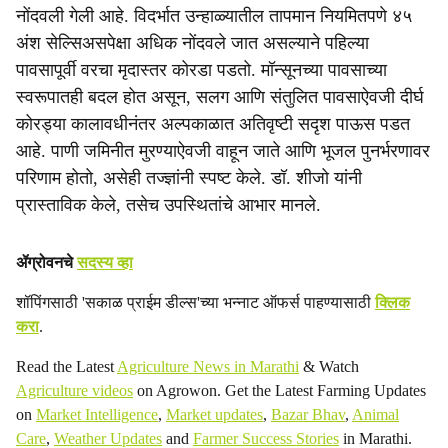
नोंदवली गेली आहे. विदर्भात उन्हाळ्यातील तापमान नियमितपणे ४५
अंश सेल्सिअसपेक्षा अधिक नोंदवले जात असल्याने पहिल्या
पावसापूर्वी वरचा मृदास्तर कोरडा पडतो. मॉन्सूनच्या पावसाच्या
स्वरूपातही बदल होत असून, सलग आणि संतुलित पावसाऐवजी दीर्घ
कोरड्या कालावधीनंतर अल्पकाळात अतिवृष्टी सदृश पाऊस पडत
आहे. पाणी जमिनीत मुरण्याऐवजी वाहून जाते आणि भूजल पुनर्भरणावर
परिणाम होतो, असेही तज्ज्ञांनी स्पष्ट केले. डॉ. शीजो यांनी
प्रास्ताविक केले, तसेच उपस्थितांचे आभार मानले.
ॲग्रोवनचे
सदस्य व्हा
शॉपिंगसाठी 'सकाळ प्राईम डील्स'च्या भन्नाट ऑफर्स पाहण्यासाठी
क्लिक
करा
.
Read the Latest
Agriculture News in Marathi
& Watch
Agriculture videos
on Agrowon. Get the Latest Farming Updates
on
Market Intelligence
,
Market updates
,
Bazar Bhav
,
Animal
Care
,
Weather Updates
and
Farmer Success Stories
in Marathi.