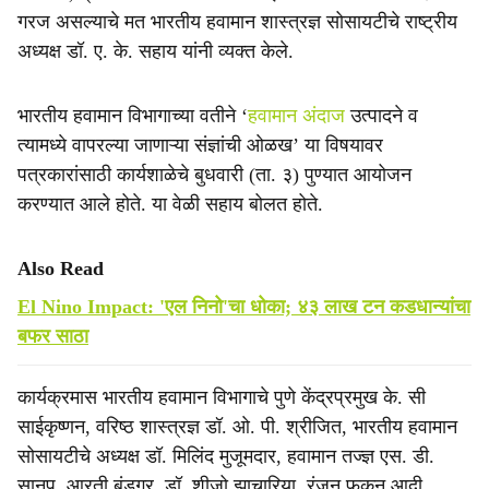
गरज असल्याचे मत भारतीय हवामान शास्त्रज्ञ सोसायटीचे राष्ट्रीय
अध्यक्ष डॉ. ए. के. सहाय यांनी व्यक्त केले.
भारतीय हवामान विभागाच्या वतीने ‘
हवामान अंदाज
उत्पादने व
त्यामध्ये वापरल्या जाणाऱ्या संज्ञांची ओळख’ या विषयावर
पत्रकारांसाठी कार्यशाळेचे बुधवारी (ता. ३) पुण्यात आयोजन
करण्यात आले होते. या वेळी सहाय बोलत होते.
Also Read
El Nino Impact: 'एल निनो'चा धोका; ४३ लाख टन कडधान्यांचा
बफर साठा
कार्यक्रमास भारतीय हवामान विभागाचे पुणे केंद्रप्रमुख के. सी
साईकृष्णन, वरिष्ठ शास्त्रज्ञ डॉ. ओ. पी. श्रीजित, भारतीय हवामान
सोसायटीचे अध्यक्ष डॉ. मिलिंद मुजूमदार, हवामान तज्ज्ञ एस. डी.
सानप, आरती बंडगर, डॉ. शीजो झाचारिया, रंजन फुकन आदी