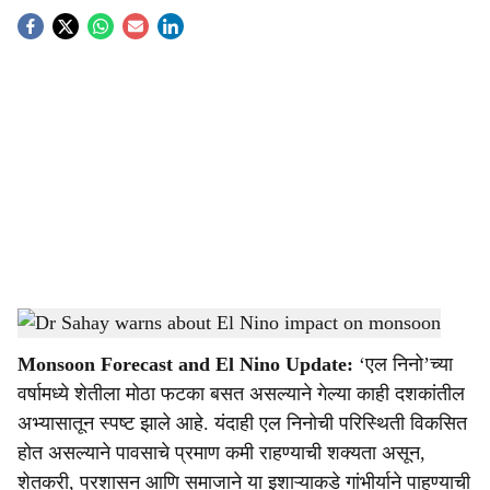
S
o
c
i
a
l
s
Dr Sahay warns about El Nino impact on monsoon
-
Agrowon
h
Monsoon Forecast and El Nino Update:
‘एल निनो’च्या
a
वर्षामध्ये शेतीला मोठा फटका बसत असल्याने गेल्या काही दशकांतील
r
अभ्यासातून स्पष्ट झाले आहे. यंदाही एल निनोची परिस्थिती विकसित
होत असल्याने पावसाचे प्रमाण कमी राहण्याची शक्यता असून,
e
शेतकरी, प्रशासन आणि समाजाने या इशाऱ्याकडे गांभीर्याने पाहण्याची