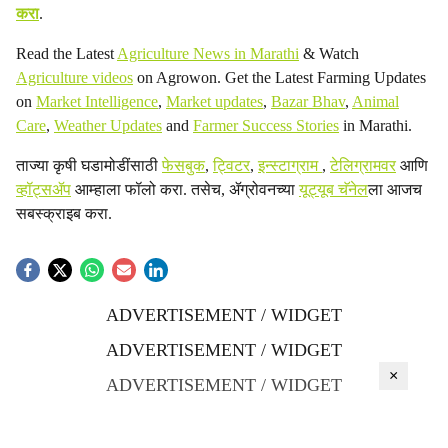
करा
.
Read the Latest
Agriculture News in Marathi
& Watch
Agriculture videos
on Agrowon. Get the Latest Farming Updates
on
Market Intelligence
,
Market updates
,
Bazar Bhav
,
Animal
Care
,
Weather Updates
and
Farmer Success Stories
in Marathi.
ताज्या कृषी घडामोडींसाठी
फेसबुक
,
ट्विटर
,
इन्स्टाग्राम
,
टेलिग्रामवर
आणि
व्हॉट्सॲप
आम्हाला फॉलो करा. तसेच, ॲग्रोवनच्या
यूट्यूब चॅनेल
ला आजच
सबस्क्राइब करा.
ADVERTISEMENT / WIDGET
ADVERTISEMENT / WIDGET
×
ADVERTISEMENT / WIDGET