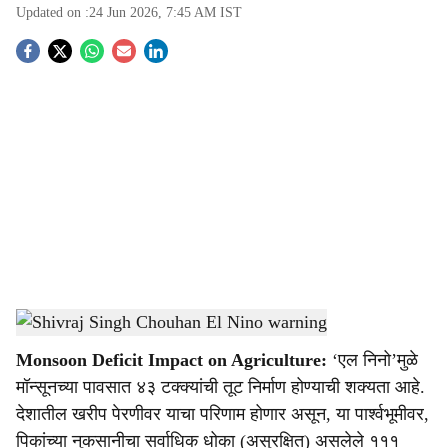
Updated on :
24 Jun 2026, 7:45 AM
IST
S
o
c
i
a
l
s
El Nino impact on Indian monsoon 2026
-
Agrowon
h
Monsoon Deficit Impact on Agriculture:
‘एल निनो’मुळे
a
मॉन्सूनच्या पावसात ४३ टक्क्यांची तूट निर्माण होण्याची शक्यता आहे.
r
देशातील खरीप पेरणीवर याचा परिणाम होणार असून, या पार्श्वभूमीवर,
पिकांच्या नुकसानीचा सर्वाधिक धोका (असुरक्षित) असलेले १११