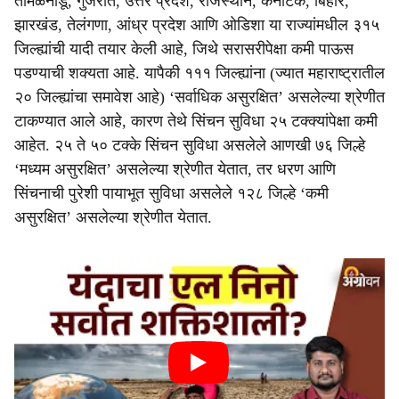
तमिळनाडू, गुजरात, उत्तर प्रदेश, राजस्थान, कर्नाटक, बिहार,
झारखंड, तेलंगणा, आंध्र प्रदेश आणि ओडिशा या राज्यांमधील ३१५
जिल्ह्यांची यादी तयार केली आहे, जिथे सरासरीपेक्षा कमी पाऊस
पडण्याची शक्यता आहे. यापैकी १११ जिल्ह्यांना (ज्यात महाराष्ट्रातील
२० जिल्ह्यांचा समावेश आहे) ‘सर्वाधिक असुरक्षित’ असलेल्या श्रेणीत
टाकण्यात आले आहे, कारण तेथे सिंचन सुविधा २५ टक्क्यांपेक्षा कमी
आहेत. २५ ते ५० टक्के सिंचन सुविधा असलेले आणखी ७६ जिल्हे
‘मध्यम असुरक्षित’ असलेल्या श्रेणीत येतात, तर धरण आणि
सिंचनाची पुरेशी पायाभूत सुविधा असलेले १२८ जिल्हे ‘कमी
असुरक्षित’ असलेल्या श्रेणीत येतात.