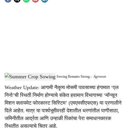
S
o
c
i
a
l
s
El Niño Signals Emerge, Yet Summer Sowing Remains Strong
-
Agrowon
h
Weather Update: आगामी नैॡत्य मोसमी पावसाच्या हंगामात ‘एल
a
निनो’ची स्थिती निर्माण होण्याचे संकेत हवामान विभागाच्या ‘मॉन्सून
r
मिशन क्लायमेट फोरकास्ट सिस्टिम’ (एमएमसीएफएस) या प्रणालीने
दिले आहेत. मात्र या पार्श्वभूमीवरही देशातील धरणांतील पाणीसाठा,
e
जमिनीतील आर्द्रता आणि उन्हाळी पिकांचा पेरा समाधानकारक
स्थितीत असल्याचे चित्र आहे.