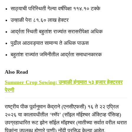
साठ्याची परिस्थिती गेल्या वर्षीपेक्षा ११४.१० टक्के
उन्हाळी पेरा ८१.६० लाख हेक्टर
आर्द्रता स्थिती बहुतांश राज्यांत सरासरीपेक्षा अधिक
पुढील आठवड्यात सामान्य ते अधिक पाऊस
बहुतांश राज्यांत जमिनीतील आर्द्रता समाधानकारक
Also Read
Summer Crop Sowing: उन्हाळी हंगामात ५३ हजार हेक्टरवर
पेरणी
राष्ट्रीय पीक पूर्वानुमान केंद्राने (एनसीएफसी) १६ ते २२ एप्रिल
२०२६ या कालावधीतील ‘स्मॅप’ (सॉइल मॉईश्‍चर ॲक्टिव्ह पॅसिव्ह)
उपग्रहाधारित रूट झोन सॉईल मॉइश्चर (मातीच्या सर्वात वरील थरात
पिकांना उपलब्ध होणारे पाणी) नोंदी प्रसिद्ध केल्या आहेत.