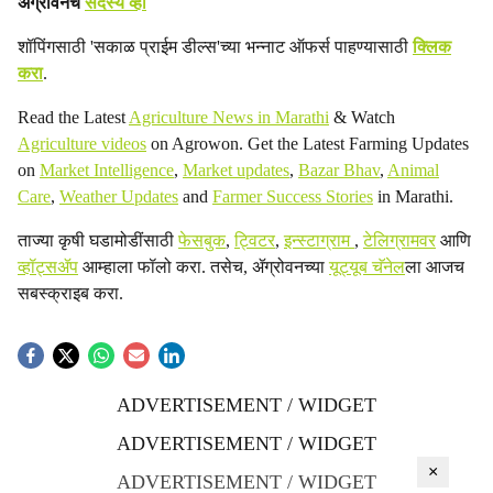
ॲग्रोवनचे
सदस्य व्हा
शॉपिंगसाठी 'सकाळ प्राईम डील्स'च्या भन्नाट ऑफर्स पाहण्यासाठी
क्लिक
करा
.
Read the Latest
Agriculture News in Marathi
& Watch
Agriculture videos
on Agrowon. Get the Latest Farming Updates
on
Market Intelligence
,
Market updates
,
Bazar Bhav
,
Animal
Care
,
Weather Updates
and
Farmer Success Stories
in Marathi.
ताज्या कृषी घडामोडींसाठी
फेसबुक
,
ट्विटर
,
इन्स्टाग्राम
,
टेलिग्रामवर
आणि
व्हॉट्सॲप
आम्हाला फॉलो करा. तसेच, ॲग्रोवनच्या
यूट्यूब चॅनेल
ला आजच
सबस्क्राइब करा.
ADVERTISEMENT / WIDGET
ADVERTISEMENT / WIDGET
×
ADVERTISEMENT / WIDGET