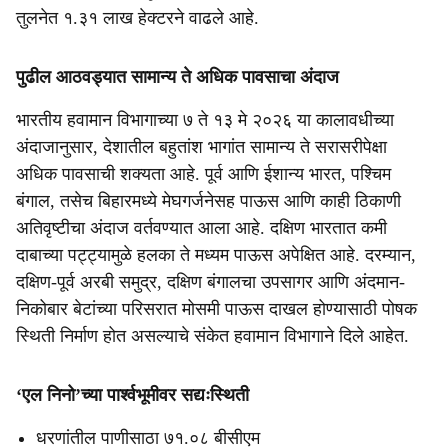
तुलनेत १.३१ लाख हेक्टरने वाढले आहे.
पुढील आठवड्यात सामान्य ते अधिक पावसाचा अंदाज
भारतीय हवामान विभागाच्या ७ ते १३ मे २०२६ या कालावधीच्या
अंदाजानुसार, देशातील बहुतांश भागांत सामान्य ते सरासरीपेक्षा
अधिक पावसाची शक्यता आहे. पूर्व आणि ईशान्य भारत, पश्चिम
बंगाल, तसेच बिहारमध्ये मेघगर्जनेसह पाऊस आणि काही ठिकाणी
अतिवृष्टीचा अंदाज वर्तवण्यात आला आहे. दक्षिण भारतात कमी
दाबाच्या पट्ट्यामुळे हलका ते मध्यम पाऊस अपेक्षित आहे. दरम्यान,
दक्षिण-पूर्व अरबी समुद्र, दक्षिण बंगालचा उपसागर आणि अंदमान-
निकोबार बेटांच्या परिसरात मोसमी पाऊस दाखल होण्यासाठी पोषक
स्थिती निर्माण होत असल्याचे संकेत हवामान विभागाने दिले आहेत.
‘एल निनो’च्या पार्श्वभूमीवर सद्यःस्थिती
धरणांतील पाणीसाठा ७१.०८ बीसीएम