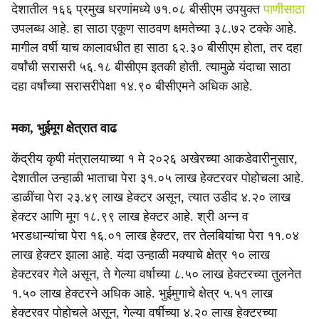
देशातील १६६ प्रमुख धरणांमध्ये ७१.०८ बीसीएम उपयुक्त
पाणीसाठा
उपलब्ध आहे. हा साठा एकूण साठवण क्षमतेच्या ३८.७२ टक्के आहे.
मागील वर्षी याच कालावधीत हा साठा ६२.३० बीसीएम होता, तर दहा
वर्षांची सरासरी ५६.१८ बीसीएम इतकी होती. त्यामुळे यंदाचा साठा
दहा वर्षांच्या सरासरीपेक्षा १४.९० बीसीएमने अधिक आहे.
मका, भुईमूग क्षेत्रात वाढ
केंद्रीय कृषी मंत्रालयाच्या १ मे २०२६ अखेरच्या आकडेवारीनुसार,
देशातील उन्हाळी भाताचा पेरा ३१.०५ लाख हेक्टरवर पोहोचला आहे.
डाळींचा पेरा २३.४९ लाख हेक्टर असून, त्यात उडीद ४.२० लाख
हेक्टर आणि मूग १८.९९ लाख हेक्टर आहे. श्री अन्न व
भरडधान्यांचा पेरा १६.०१ लाख हेक्टर, तर तेलबियांचा पेरा ११.०४
लाख हेक्टर झाला आहे. यंदा उन्हाळी मक्याचे क्षेत्र १० लाख
हेक्टरवर गेले असून, ते गेल्या वर्षाच्या ८.५० लाख हेक्टरच्या तुलनेत
१.५० लाख हेक्टरने अधिक आहे. भुईमुगाचे क्षेत्र ५.५१ लाख
हेक्टरवर पोहोचले असून, गेल्या वर्षीच्या ४.२० लाख हेक्टरच्या