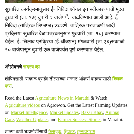
सुधारित कार्यक्रमानुसार ई- निविदा ऑनलाइन स्वीकारण्याची मुदत
बुधवारी (ता. १७) दुपारी २ वाजेपर्यंत वाढविण्यात आली आहे. ई-
निविदा (तांत्रिक लिफाफा) उघडणे, तांत्रिक पडताळणी आदी
प्रक्रिया सुधारित वेळापत्रकानुसार गुरुवारी (ता. १८) करण्यात
येईल. ई- लिलाव प्रक्रिया (ई-ऑक्शन) मंगळवारी (ता.२३)सकाळी
१० वाजेपासून दुपारी एक वाजेपर्यंत पूर्ण करण्यात येईल.
ॲग्रोवनचे
सदस्य व्हा
शॉपिंगसाठी 'सकाळ प्राईम डील्स'च्या भन्नाट ऑफर्स पाहण्यासाठी
क्लिक
करा
.
Read the Latest
Agriculture News in Marathi
& Watch
Agriculture videos
on Agrowon. Get the Latest Farming Updates
on
Market Intelligence
,
Market updates
,
Bazar Bhav
,
Animal
Care
,
Weather Updates
and
Farmer Success Stories
in Marathi.
ताज्या कृषी घडामोडींसाठी
फेसबुक
,
ट्विटर
,
इन्स्टाग्राम