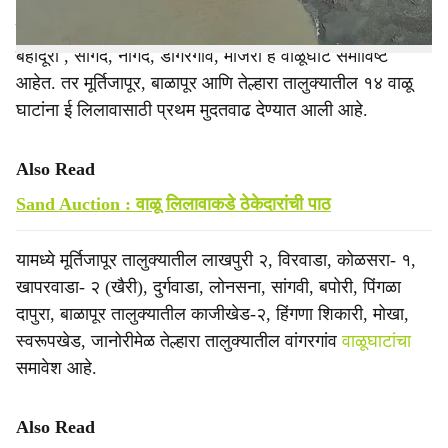
चौथी मुदतवाढ देण्यात आली आहे. यामध्ये अकोला तालुक्यातील
कपिलेश्वर, एकलारा, म्हैसांग, उगवा, बाळापूर तालुक्यातील निंबी,
बहादूरा , सागद, नागद, डोंगरगाव, मांजरी हे वाळूघाट समाविष्ट
आहेत. तर मूर्तिजापूर, बाळापूर आणि तेल्हारा तालुक्यातील १४ वाळू
घाटांना ई लिलावासाठी प्रथम मुदतवाढ देण्यात आली आहे.
Also Read
Sand Auction : वाळू लिलावाकडे ठेकेदारांची पाठ
यामध्ये मूर्तिजापूर तालुक्यातील लाखपुरी २, विरवाडा, कोळसरा- १,
खापरवाडा- २ (खैरी), दुर्गवाडा, लोनसना, सांगवी, बपोरी, पिंगळा
दापुरा, बाळापूर तालुक्यातील काजीखेड-२, हिंगणा शिकारी, मोखा,
स्वरूपखेड, जानोरीमेळ तेल्हारा तालुक्यातील वांगरगांव
वाळूघाटांचा
समावेश आहे.
Also Read