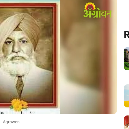
R
Agrowon