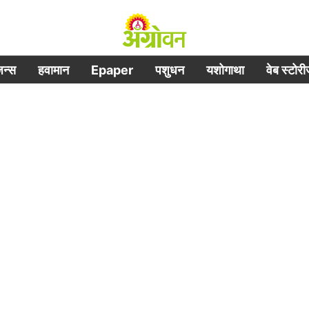
िजन्स
हवामान
Epaper
पशुधन
यशोगाथा
वेब स्टोर