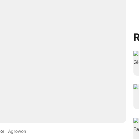
R
sor
Agrowon