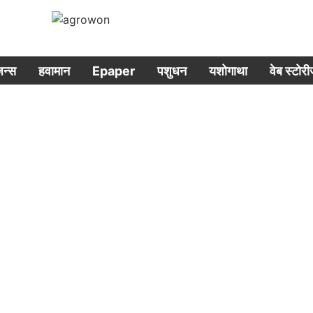
िजन्स
हवामान
Epaper
पशुधन
यशोगाथा
वेब स्टोर