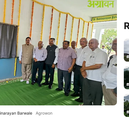
R
rinarayan Barwale
Agrowon