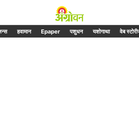
िजन्स
हवामान
Epaper
पशुधन
यशोगाथा
वेब स्टोर