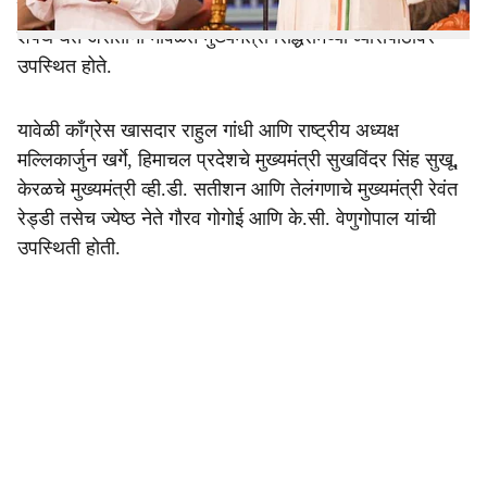
पक्षातील एकजुटीचा संदेश देण्याचा प्रयत्न केला. कारण शिवकुमार
शपथ घेत असताना मावळते मुख्यमंत्री सिद्धरामय्या व्यासपीठावर
उपस्थित होते.
यावेळी काँग्रेस खासदार राहुल गांधी आणि राष्ट्रीय अध्यक्ष
मल्लिकार्जुन खर्गे, हिमाचल प्रदेशचे मुख्यमंत्री सुखविंदर सिंह सुखू,
केरळचे मुख्यमंत्री व्ही.डी. सतीशन आणि तेलंगणाचे मुख्यमंत्री रेवंत
रेड्डी तसेच ज्येष्ठ नेते गौरव गोगोई आणि के.सी. वेणुगोपाल यांची
उपस्थिती होती.