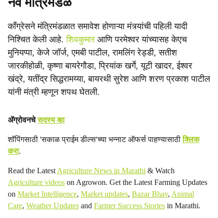
नवे मंत्रिमंडळ
काँग्रेसने मंत्रिमंडळात समावेश होणाऱ्या मंत्र्यांची पहिली यादी
निश्चित केली आहे.
शिवकुमार
आणि परमेश्वर यांच्यासह केएच
मुनियप्पा, केजे जॉर्ज, एमबी पाटील, रामलिंग रेड्डी, सतीश
जारकीहोळी, कृष्णा बायरेगौडा, प्रियांक खर्गे, यूटी खादर, ईश्वर
खंद्रे, यतींद्र सिद्धरामय्या, बायरथी सुरेश आणि शरण प्रकाश पाटील
यांनी मंत्री म्हणून शपथ घेतली.
ॲग्रोवनचे
सदस्य व्हा
शॉपिंगसाठी 'सकाळ प्राईम डील्स'च्या भन्नाट ऑफर्स पाहण्यासाठी
क्लिक
करा
.
Read the Latest
Agriculture News in Marathi
& Watch
Agriculture videos
on Agrowon. Get the Latest Farming Updates
on
Market Intelligence
,
Market updates
,
Bazar Bhav
,
Animal
Care
,
Weather Updates
and
Farmer Success Stories
in Marathi.