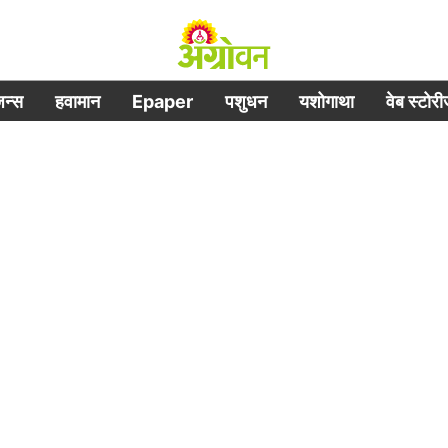
िजन्स
हवामान
Epaper
पशुधन
यशोगाथा
वेब स्टोर