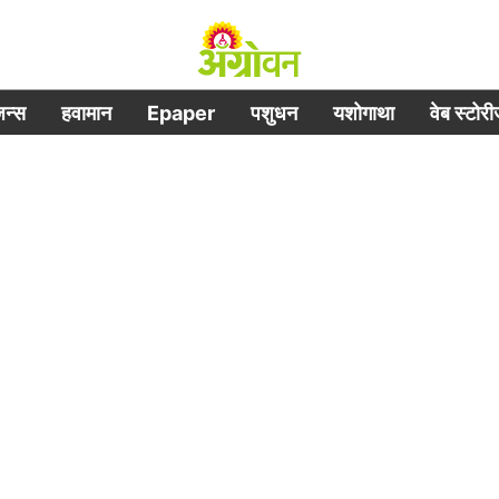
िजन्स
हवामान
Epaper
पशुधन
यशोगाथा
वेब स्टोर