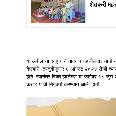
शेतकरी महत्
या अपीलच्या अनुषंगाने नांदगाव तहसीलदार यांनी 
केल्याने, तरतुदीनुसार ६ ऑगस्ट २०२४ रोजी त्यां
होते. त्यानंतर रिक्त झालेल्या या जागेवर १८ जु
कराड यांची नियुक्ती करण्यात आली होती.