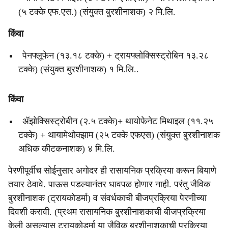
(५ टक्के एफ.एस.) (संयुक्त बुरशीनाशक) २ मि.लि.
किंवा
पेनफ्लूफेन (१३.१८ टक्के) + ट्रायफ्लोक्सिस्ट्रोबिन १३.२८
टक्के) (संयुक्त बुरशीनाशक) १ मि.लि..
किंवा
ॲझोक्सिस्ट्रोबीन (२.५ टक्के)+ थायोफेनेट मिथाइल (११.२५
टक्के) + थायामेथोक्झाम (२५ टक्के एफएस) (संयुक्त बुरशीनाशक
अधिक कीटकनाशक) ४ मि.लि.
पेरणीपूर्वीच सोईनुसार अगोदर ही रासायनिक प्रक्रिया करून बियाणे
तयार ठेवावे. पाऊस पडल्यानंतर धावपळ होणार नाही. परंतु जैविक
बुरशीनाशक (ट्रायकोडर्मा) व संवर्धकाची बीजप्रक्रिया पेरणीच्या
दिवशी करावी. (प्रथम रासायनिक बुरशीनाशकाची बीजप्रक्रिया
केली असल्यास ट्रायकोडर्मा या जैविक बुरशीनाशकाची प्रक्रिया