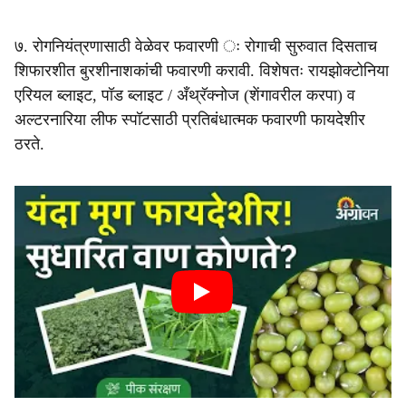
७. रोगनियंत्रणासाठी वेळेवर फवारणी ः रोगाची सुरुवात दिसताच
शिफारशीत बुरशीनाशकांची फवारणी करावी. विशेषतः रायझोक्टोनिया
एरियल ब्लाइट, पॉड ब्लाइट / अँथ्रॅक्नोज (शेंगावरील करपा) व
अल्टरनारिया लीफ स्पॉटसाठी प्रतिबंधात्मक फवारणी फायदेशीर
ठरते.