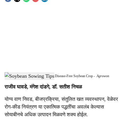
S
o
c
i
a
l
s
Integrated Management Essential for Disease-Free Soybean Crop
-
Agrowon
h
राजीव घावडे, मंगेश दांडगे, डॉ. सतीश निचळ
a
योग्य वाण निवड, बीजप्रक्रिया, संतुलित खत व्यवस्थापन, वेळेवर
r
रोग-कीड नियंत्रण या एकात्मिक पद्धतींचा अवलंब केल्यास
e
सोयाबीनचे अधिक उत्पादन मिळवणे शक्य होईल.