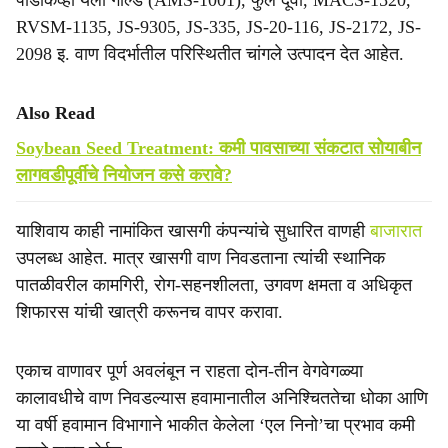
पीडीकेव्ही यलो गोल्ड (AMS-1001), फुले दूर्वा, MACS-1520,
RVSM-1135, JS-9305, JS-335, JS-20-116, JS-2172, JS-
2098 इ. वाण विदर्भातील परिस्थितीत चांगले उत्पादन देत आहेत.
Also Read
Soybean Seed Treatment: कमी पावसाच्या संकटात सोयाबीन
लागवडीपूर्वीचे नियोजन कसे करावे?
याशिवाय काही नामांकित खासगी कंपन्यांचे सुधारित वाणही
बाजारात
उपलब्ध आहेत. मात्र खासगी वाण निवडताना त्यांची स्थानिक
पातळीवरील कामगिरी, रोग-सहनशीलता, उगवण क्षमता व अधिकृत
शिफारस यांची खात्री करूनच वापर करावा.
एकाच वाणावर पूर्ण अवलंबून न राहता दोन-तीन वेगवेगळ्या
कालावधीचे वाण निवडल्यास हवामानातील अनिश्चिततेचा धोका आणि
या वर्षी हवामान विभागाने भाकीत केलेला ‘एल निनो’चा प्रभाव कमी