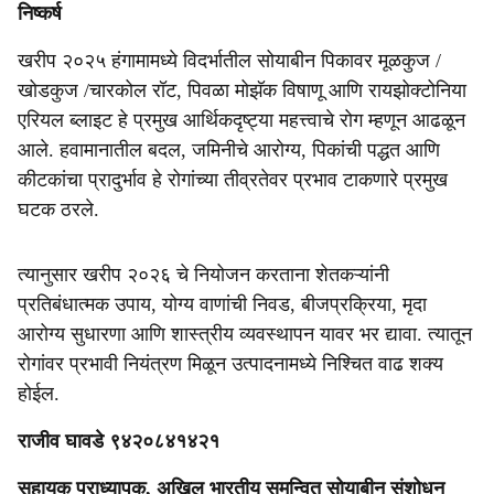
निष्कर्ष
खरीप २०२५ हंगामामध्ये विदर्भातील सोयाबीन पिकावर मूळकुज /
खोडकुज /चारकोल रॉट, पिवळा मोझॅक विषाणू आणि रायझोक्टोनिया
एरियल ब्लाइट हे प्रमुख आर्थिकदृष्ट्या महत्त्वाचे रोग म्हणून आढळून
आले. हवामानातील बदल, जमिनीचे आरोग्य, पिकांची पद्धत आणि
कीटकांचा प्रादुर्भाव हे रोगांच्या तीव्रतेवर प्रभाव टाकणारे प्रमुख
घटक ठरले.
त्यानुसार खरीप २०२६ चे नियोजन करताना शेतकऱ्यांनी
प्रतिबंधात्मक उपाय, योग्य वाणांची निवड, बीजप्रक्रिया, मृदा
आरोग्य सुधारणा आणि शास्त्रीय व्यवस्थापन यावर भर द्यावा. त्यातून
रोगांवर प्रभावी नियंत्रण मिळून उत्पादनामध्ये निश्चित वाढ शक्य
होईल.
राजीव घावडे ९४२०८४१४२१
सहायक प्राध्यापक, अखिल भारतीय समन्वित सोयाबीन संशोधन