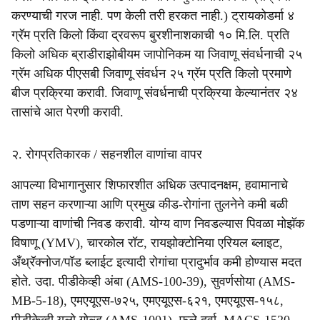
करण्याची गरज नाही. पण केली तरी हरकत नाही.) ट्रायकोडर्मा ४
ग्रॅम प्रति किलो किंवा द्रवरूप बुरशीनाशकाची १० मि.लि. प्रति
किलो अधिक ब्राडीराझोबीयम जापोनिकम या जिवाणू संवर्धनाची २५
ग्रॅम अधिक पीएसबी जिवाणू संवर्धन २५ ग्रॅम प्रति किलो प्रमाणे
बीज प्रक्रिया करावी. जिवाणू संवर्धनाची प्रक्रिया केल्यानंतर २४
तासांचे आत पेरणी करावी.
२. रोगप्रतिकारक / सहनशील वाणांचा वापर
आपल्या विभागानुसार शिफारशीत अधिक उत्पादनक्षम, हवामानाचे
ताण सहन करणाऱ्या आणि प्रमुख कीड-रोगांना तुलनेने कमी बळी
पडणाऱ्या वाणांची निवड करावी. योग्य वाण निवडल्यास पिवळा मोझॅक
विषाणू (YMV), चारकोल रॉट, रायझोक्टोनिया एरियल ब्लाइट,
अँथ्रॅक्नोज/पॉड ब्लाईट इत्यादी रोगांचा प्रादुर्भाव कमी होण्यास मदत
होते. उदा. पीडीकेव्ही अंबा (AMS-100-39), सुवर्णसोया (AMS-
MB-5-18), एमएयूएस-७२५, एमएयूएस-६२१, एमएयूएस-१५८,