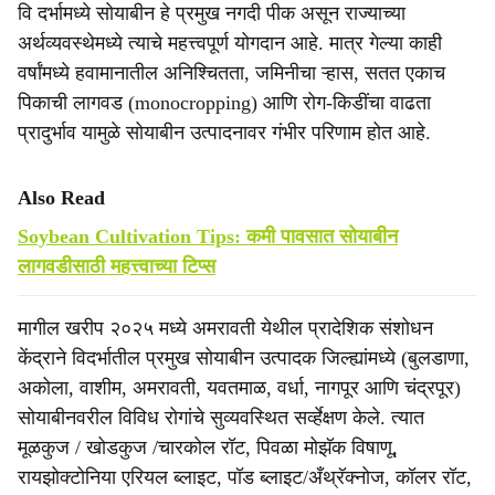
वि दर्भामध्ये सोयाबीन हे प्रमुख नगदी पीक असून राज्याच्या
अर्थव्यवस्थेमध्ये त्याचे महत्त्वपूर्ण योगदान आहे. मात्र गेल्या काही
वर्षांमध्ये हवामानातील अनिश्चितता, जमिनीचा ऱ्हास, सतत एकाच
पिकाची लागवड (monocropping) आणि रोग-किडींचा वाढता
प्रादुर्भाव यामुळे सोयाबीन उत्पादनावर गंभीर परिणाम होत आहे.
Also Read
Soybean Cultivation Tips: कमी पावसात सोयाबीन
लागवडीसाठी महत्त्वाच्या टिप्स
मागील खरीप २०२५ मध्ये अमरावती येथील प्रादेशिक संशोधन
केंद्राने विदर्भातील प्रमुख सोयाबीन उत्पादक जिल्ह्यांमध्ये (बुलडाणा,
अकोला, वाशीम, अमरावती, यवतमाळ, वर्धा, नागपूर आणि चंद्रपूर)
सोयाबीनवरील विविध रोगांचे सुव्यवस्थित सर्व्हेक्षण केले. त्यात
मूळकुज / खोडकुज /चारकोल रॉट, पिवळा मोझॅक विषाणू,
रायझोक्टोनिया एरियल ब्लाइट, पॉड ब्लाइट/अँथ्रॅक्नोज, कॉलर रॉट,