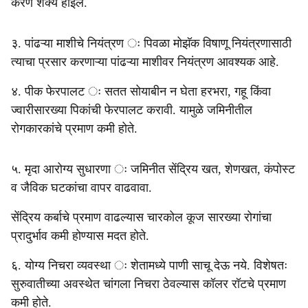
करणे शक्य होईल.
३. पांढऱ्या माशीचे नियंत्रण ः पिवळा मोझॅक विषाणू नियंत्रणासाठी
त्याचा प्रसार करणाऱ्या पांढऱ्या माशीवर नियंत्रण आवश्यक आहे.
४. पीक फेरपालट ः सतत सोयाबीन न घेता हरभरा, गहू किंवा
ज्वारीसारख्या पिकांची फेरपालट करावी. यामुळे जमिनीतील
रोगकारकांचे प्रमाण कमी होते.
५. मृदा आरोग्य सुधारणा ः जमिनीत सेंद्रिय खत, शेणखत, कंपोस्ट
व जैविक घटकांचा वापर वाढवावा.
सेंद्रिय कर्बाचे प्रमाण वाढल्यास चारकोल कूज सारख्या रोगांचा
प्रादुर्भाव कमी होण्यास मदत होते.
६. योग्य निचरा व्यवस्था ः शेतामध्ये पाणी साचू देऊ नये. विशेषतः
सुरुवातीच्या अवस्थेत चांगला निचरा ठेवल्यास कॉलर रॉटचे प्रमाण
कमी होते.