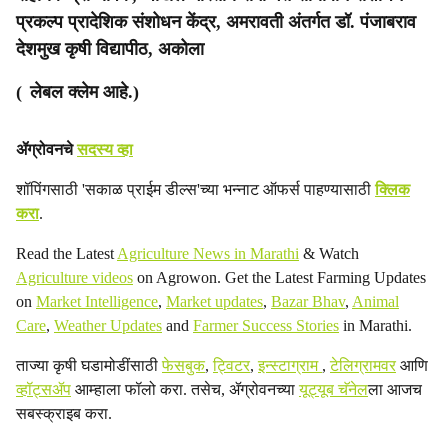
प्रकल्प प्रादेशिक संशोधन केंद्र, अमरावती अंतर्गत डॉ. पंजाबराव
देशमुख कृषी विद्यापीठ, अकोला
( लेबल क्लेम आहे.)
ॲग्रोवनचे
सदस्य व्हा
शॉपिंगसाठी 'सकाळ प्राईम डील्स'च्या भन्नाट ऑफर्स पाहण्यासाठी
क्लिक
करा
.
Read the Latest
Agriculture News in Marathi
& Watch
Agriculture videos
on Agrowon. Get the Latest Farming Updates
on
Market Intelligence
,
Market updates
,
Bazar Bhav
,
Animal
Care
,
Weather Updates
and
Farmer Success Stories
in Marathi.
ताज्या कृषी घडामोडींसाठी
फेसबुक
,
ट्विटर
,
इन्स्टाग्राम
,
टेलिग्रामवर
आणि
व्हॉट्सॲप
आम्हाला फॉलो करा. तसेच, ॲग्रोवनच्या
यूट्यूब चॅनेल
ला आजच
सबस्क्राइब करा.