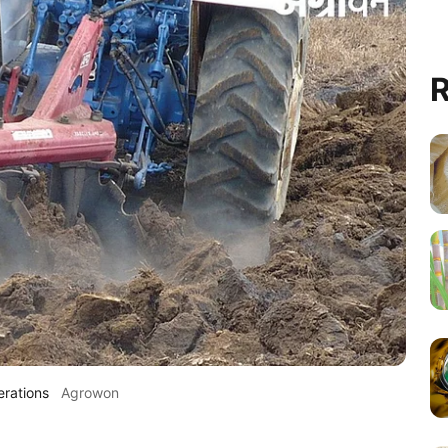
R
erations
Agrowon