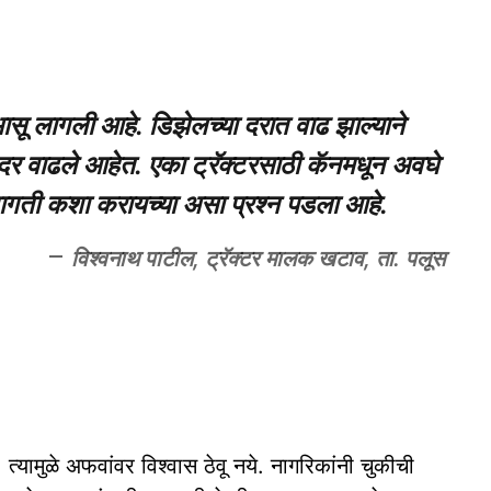
ासू लागली आहे. डिझेलच्या दरात वाढ झाल्याने
दर वाढले आहेत. एका ट्रॅक्टरसाठी कॅनमधून अवघे
ागती कशा करायच्या असा प्रश्न पडला आहे.
विश्वनाथ पाटील, ट्रॅक्टर मालक खटाव, ता. पलूस
 त्यामुळे अफवांवर विश्वास ठेवू नये. नागरिकांनी चुकीची