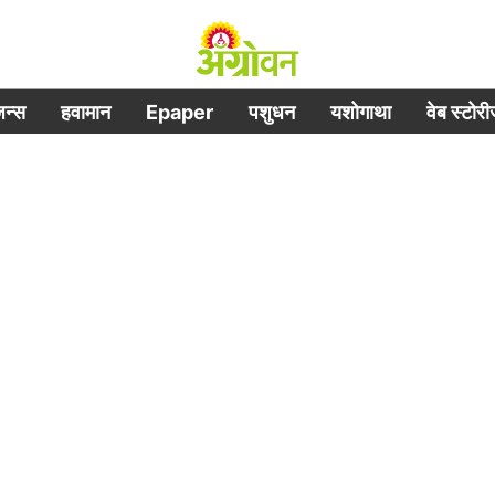
िजन्स
हवामान
Epaper
पशुधन
यशोगाथा
वेब स्टोर