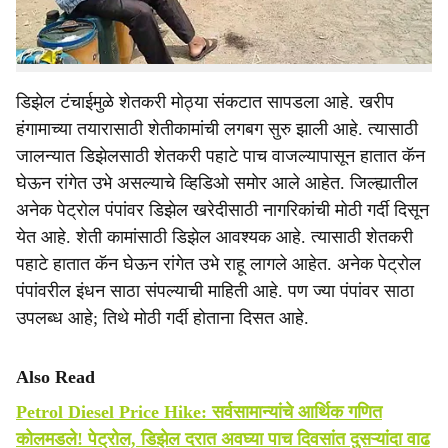
लागत लागल्याचे चित्र दिसून आले आहे. यामुळे शेतकऱ्यांनी संताप
व्���क्त केला आहे.
डिझेल टंचाईमुळे शेतकरी मोठ्या संकटात सापडला आहे. खरीप
हंगामाच्या तयारासाठी शेतीकामांची लगबग सुरु झाली आहे. त्यासाठी
जालन्यात डिझेलसाठी शेतकरी पहाटे पाच वाजल्यापासून हातात कॅन
घेऊन रांगेत उभे असल्याचे व्हिडिओ समोर आले आहेत. जिल्ह्यातील
अनेक पेट्रोल पंपांवर डिझेल खरेदीसाठी नागरिकांची मोठी गर्दी दिसून
येत आहे. शेती कामांसाठी डिझेल आवश्यक आहे. त्यासाठी शेतकरी
पहाटे हातात कॅन घेऊन रांगेत उभे राहू लागले आहेत. अनेक पेट्रोल
पंपांवरील इंधन साठा संपल्याची माहिती आहे. पण ज्या पंपांवर साठा
उपलब्ध आहे; तिथे मोठी गर्दी होताना दिसत आहे.
Also Read
Petrol Diesel Price Hike: सर्वसामान्यांचे आर्थिक गणित
कोलमडले! पेट्रोल, डिझेल दरात अवघ्या पाच दिवसांत दुसऱ्यांदा वाढ