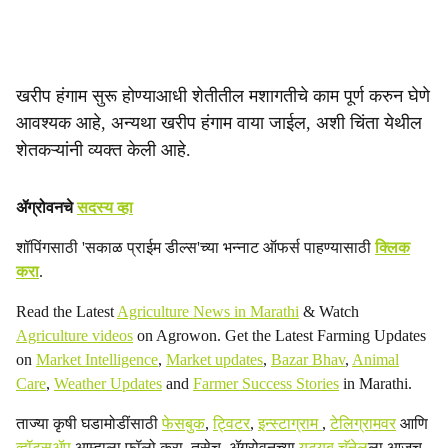
खरीप हंगाम सुरू होण्याआधी शेतीतील मशागतीचे काम पूर्ण करुन घेणे
आवश्यक आहे, अन्यथा खरीप हंगाम वाया जाईल, अशी चिंता येथील
शेतकऱ्यांनी व्यक्त केली आहे.
ॲग्रोवनचे
सदस्य व्हा
शॉपिंगसाठी 'सकाळ प्राईम डील्स'च्या भन्नाट ऑफर्स पाहण्यासाठी
क्लिक
करा
.
Read the Latest
Agriculture News in Marathi
& Watch
Agriculture videos
on Agrowon. Get the Latest Farming Updates
on
Market Intelligence
,
Market updates
,
Bazar Bhav
,
Animal
Care
,
Weather Updates
and
Farmer Success Stories
in Marathi.
ताज्या कृषी घडामोडींसाठी
फेसबुक
,
ट्विटर
,
इन्स्टाग्राम
,
टेलिग्रामवर
आणि
व्हॉट्सॲप
आम्हाला फॉलो करा. तसेच, ॲग्रोवनच्या
यूट्यूब चॅनेल
ला आजच