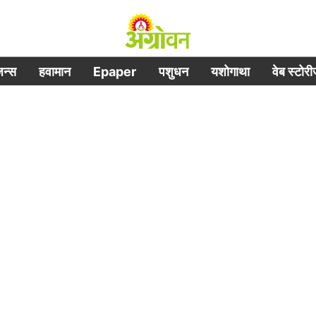
िजन्स
हवामान
Epaper
पशुधन
यशोगाथा
वेब स्टोर