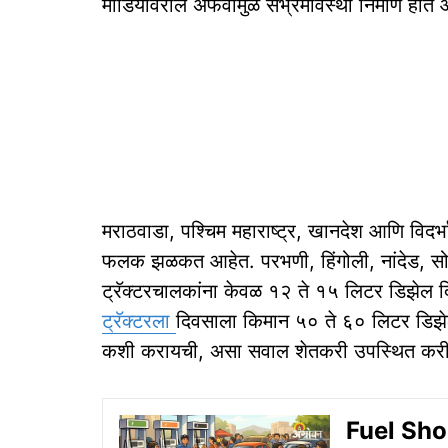
मीडियावरील अफवांमुळे संभ्रमावस्था निर्माण होत 
मराठवाडा, पश्चिम महाराष्ट्र, खानदेश आणि विदर्भा
फलक झळकत आहेत. परभणी, हिंगोली, नांदेड, सोलाप
ट्रॅक्टरचालकांना केवळ १२ ते १५ लिटर डिझेल 
ट्रॅक्टरला
दिवसाला किमान ५० ते ६० लिटर डिझेल
कशी करायची, असा सवाल शेतकरी उपस्थित कर
Fuel Shor