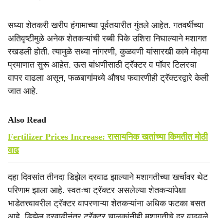
सध्या शेतकरी खरीप हंगामाच्या पूर्वतयारीत गुंतले आहेत. गतवर्षीच्या
अतिवृष्टीमुळे अनेक शेतकऱ्यांची रब्बी पिके उशिरा निघाल्याने मशागत
रखडली होती. त्यामुळे सध्या नांगरणी, कुळवणी यांसारखी कामे मोठ्या
प्रमाणात सुरू आहेत. ऊस बांधणीसाठी ट्रॅक्टर व पॉवर टिलरचा
वापर वाढला असून, फळबागांमध्ये औषध फवारणीही ट्रॅक्टरद्वारे केली
जात आहे.
Also Read
Fertilizer Prices Increase: रासायनिक खतांच्या किमतीत मोठी
वाढ
दहा दिवसांत तीनदा डिझेल दरवाढ झाल्याने मशागतीच्या खर्चावर थेट
परिणाम झाला आहे. स्वतःचा ट्रॅक्टर असलेल्या शेतकऱ्यांपेक्षा
भाडेतत्त्वावरील ट्रॅक्टर वापरणाऱ्या शेतकऱ्यांना अधिक फटका बसत
आहे. डिझेल दरवाढीनंतर ट्रॅक्टर चालकांनीही मशागतीचे दर वाढवले