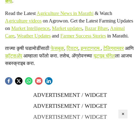
करा
.
Read the Latest
Agriculture News in Marathi
& Watch
Agriculture videos
on Agrowon. Get the Latest Farming Updates
on
Market Intelligence
,
Market updates
,
Bazar Bhav
,
Animal
Care
,
Weather Updates
and
Farmer Success Stories
in Marathi.
ताज्या कृषी घडामोडींसाठी
फेसबुक
,
ट्विटर
,
इन्स्टाग्राम
,
टेलिग्रामवर
आणि
व्हॉट्सॲप
आम्हाला फॉलो करा. तसेच, ॲग्रोवनच्या
यूट्यूब चॅनेल
ला आजच
सबस्क्राइब करा.
ADVERTISEMENT / WIDGET
ADVERTISEMENT / WIDGET
×
ADVERTISEMENT / WIDGET