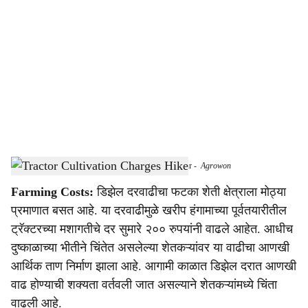
o
c
i
a
l
s
Rising Diesel Prices Increase Farming Costs in Solapur
-
Agrowon
h
Farming Costs:
डिझेल दरवाढीचा फटका शेती क्षेत्राला मोठ्या
a
प्रमाणात बसत आहे. या दरवाढीमुळे खरीप हंगामाच्या पूर्वतयारीतील
r
ट्रॅक्टरच्या मशागतीचे दर सुमारे २०० रुपयांनी वाढले आहेत. आधीच
दुष्काळाच्या भीतीने चिंतेत असलेल्या शेतकऱ्यांवर या वाढीचा आणखी
e
आर्थिक ताण निर्माण झाला आहे. आगामी काळात डिझेल दरात आणखी
वाढ होण्याची शक्यता वर्तवली जात असल्याने शेतकऱ्यांमध्ये चिंता
वाढली आहे.