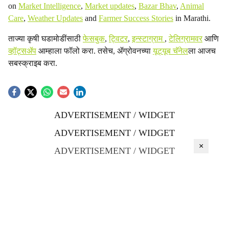
on
Market Intelligence
,
Market updates
,
Bazar Bhav
,
Animal
Care
,
Weather Updates
and
Farmer Success Stories
in Marathi.
ताज्या कृषी घडामोडींसाठी
फेसबुक
,
ट्विटर
,
इन्स्टाग्राम
,
टेलिग्रामवर
आणि
व्हॉट्सॲप
आम्हाला फॉलो करा. तसेच, ॲग्रोवनच्या
यूट्यूब चॅनेल
ला आजच
सबस्क्राइब करा.
ADVERTISEMENT / WIDGET
ADVERTISEMENT / WIDGET
×
ADVERTISEMENT / WIDGET