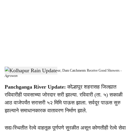
o
c
i
a
l
s
Heavy Rain Continues Across Kolhapur, Dam Catchments Receive Good Showers
-
h
Agrowon
a
Panchganga River Update:
कोल्हापूर शहरासह जिल्ह्यात
रविवारीही पावसाच्या जोरदार सरी झाल्या. रविवारी (ता. ५) सकाळी
r
आठ वाजेपर्यंत सरासरी ५२ मिमि पाऊस झाला. सर्वदूर पाऊस सुरु
e
झाल्याने समाधानकारक वातावरण निर्माण झाले.
सद्यःस्थितीत रेल्वे वाहतूक पूर्णपणे सुरळीत असून कोणतीही रेल्वे सेवा