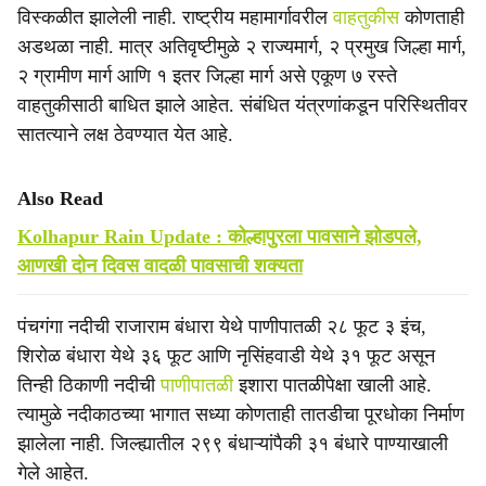
विस्कळीत झालेली नाही. राष्ट्रीय महामार्गावरील
वाहतुकीस
कोणताही
अडथळा नाही. मात्र अतिवृष्टीमुळे २ राज्यमार्ग, २ प्रमुख जिल्हा मार्ग,
२ ग्रामीण मार्ग आणि १ इतर जिल्हा मार्ग असे एकूण ७ रस्ते
वाहतुकीसाठी बाधित झाले आहेत. संबंधित यंत्रणांकडून परिस्थितीवर
सातत्याने लक्ष ठेवण्यात येत आहे.
Also Read
Kolhapur Rain Update : कोल्हापुरला पावसाने झोडपले,
आणखी दोन दिवस वादळी पावसाची शक्यता
पंचगंगा नदीची राजाराम बंधारा येथे पाणीपातळी २८ फूट ३ इंच,
शिरोळ बंधारा येथे ३६ फूट आणि नृसिंहवाडी येथे ३१ फूट असून
तिन्ही ठिकाणी नदीची
पाणीपातळी
इशारा पातळीपेक्षा खाली आहे.
त्यामुळे नदीकाठच्या भागात सध्या कोणताही तातडीचा पूरधोका निर्माण
झालेला नाही. जिल्ह्यातील २९९ बंधाऱ्यांपैकी ३१ बंधारे पाण्याखाली
गेले आहेत.