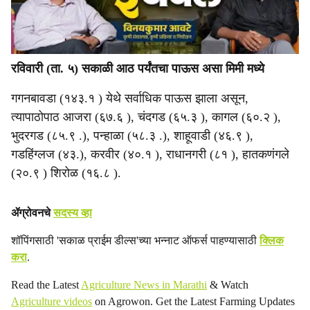
रविवारी (ता. ५) सकाळी आठ पर्यंतचा पाऊस असा मिमी मध्ये
गगनबावडा (१४३.१ ) येथे सर्वाधिक पाऊस झाला असून,
त्यापाठोपाठ आजरा (६७.६ ), चंदगड (६५.३ ), कागल (६०.२ ),
भुदरगड (८५.९ .), पन्हाळा (५८.३ .), शाहूवाडी (४६.९ ),
गडहिंग्लज (४३.), करवीर (४०.१ ), राधानगरी (८१ ), हातकणंगले
(२०.९ ) शिरोळ (१६.८ ).
ॲग्रोवनचे
सदस्य व्हा
शॉपिंगसाठी 'सकाळ प्राईम डील्स'च्या भन्नाट ऑफर्स पाहण्यासाठी
क्लिक
करा
.
Read the Latest
Agriculture News in Marathi
& Watch
Agriculture videos
on Agrowon. Get the Latest Farming Updates