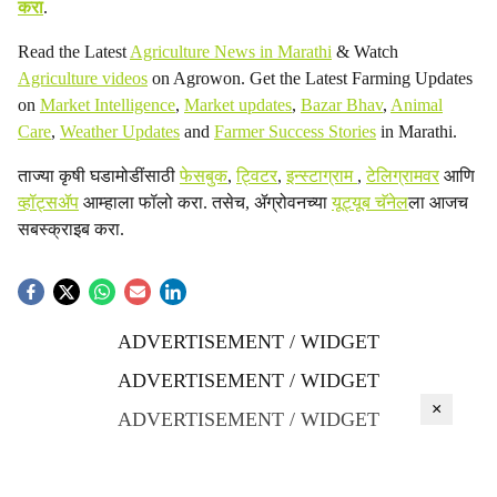
करा
.
Read the Latest
Agriculture News in Marathi
& Watch
Agriculture videos
on Agrowon. Get the Latest Farming Updates
on
Market Intelligence
,
Market updates
,
Bazar Bhav
,
Animal
Care
,
Weather Updates
and
Farmer Success Stories
in Marathi.
ताज्या कृषी घडामोडींसाठी
फेसबुक
,
ट्विटर
,
इन्स्टाग्राम
,
टेलिग्रामवर
आणि
व्हॉट्सॲप
आम्हाला फॉलो करा. तसेच, ॲग्रोवनच्या
यूट्यूब चॅनेल
ला आजच
सबस्क्राइब करा.
ADVERTISEMENT / WIDGET
ADVERTISEMENT / WIDGET
×
ADVERTISEMENT / WIDGET