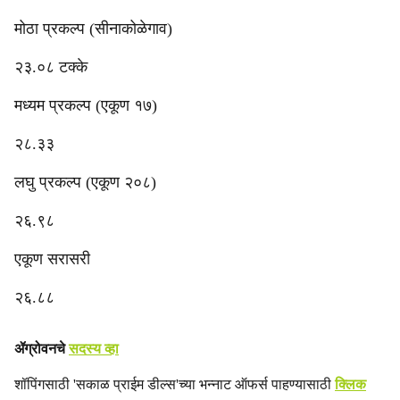
मोठा प्रकल्प (सीनाकोळेगाव)
२३.०८ टक्के
मध्यम प्रकल्प (एकूण १७)
२८.३३
लघु प्रकल्प (एकूण २०८)
२६.९८
एकूण सरासरी
२६.८८
ॲग्रोवनचे
सदस्य व्हा
शॉपिंगसाठी 'सकाळ प्राईम डील्स'च्या भन्नाट ऑफर्स पाहण्यासाठी
क्लिक