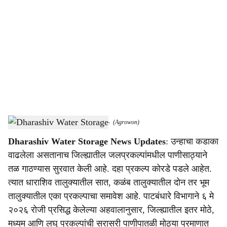
o
c
i
a
l
s
Dharashiv Water Storage News Updates.
-
(Agrowon)
h
Dharashiv Water Storage News Updates
: उन्हाचा कडाका
a
वाढलेला असतानाच जिल्ह्यातील जलप्रकल्पांमधील पाणीसाठ्याने
r
तळ गाठण्यास सुरवात केली आहे. दहा प्रकल्प कोरडे पडले आहेत.
त्यात धाराशिव तालुक्यातील सात, कळंब तालुक्यातील दोन तर भूम
e
तालुक्यातील एका प्रकल्पाचा समावेश आहे. पाटबंधारे विभागाने ६ मे
२०२६ रोजी प्रसिद्ध केलेल्या अहवालानुसार, जिल्ह्यातील इतर मोठे,
मध्यम आणि लघु प्रकल्पांची सरासरी पाणीपातळी मोठ्या प्रमाणात