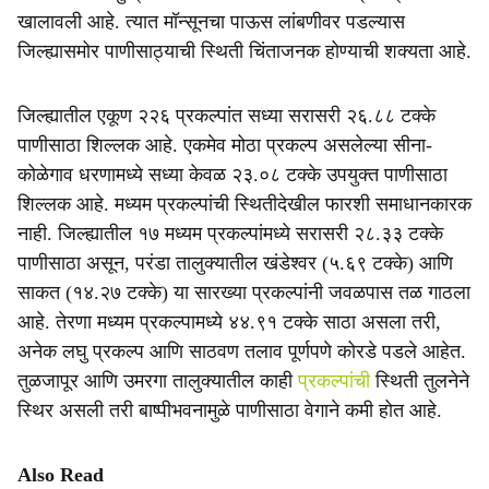
खालावली आहे. त्यात मॉन्सूनचा पाऊस लांबणीवर पडल्यास
जिल्ह्यासमोर पाणीसाठ्याची स्थिती चिंताजनक होण्याची शक्यता आहे.
जिल्ह्यातील एकूण २२६ प्रकल्पांत सध्या सरासरी २६.८८ टक्के
पाणीसाठा शिल्लक आहे. एकमेव मोठा प्रकल्प असलेल्या सीना-
कोळेगाव धरणामध्ये सध्या केवळ २३.०८ टक्के उपयुक्त पाणीसाठा
शिल्लक आहे. मध्यम प्रकल्पांची स्थितीदेखील फारशी समाधानकारक
नाही. जिल्ह्यातील १७ मध्यम प्रकल्पांमध्ये सरासरी २८.३३ टक्के
पाणीसाठा असून, परंडा तालुक्यातील खंडेश्वर (५.६९ टक्के) आणि
साकत (१४.२७ टक्के) या सारख्या प्रकल्पांनी जवळपास तळ गाठला
आहे. तेरणा मध्यम प्रकल्पामध्ये ४४.९१ टक्के साठा असला तरी,
अनेक लघु प्रकल्प आणि साठवण तलाव पूर्णपणे कोरडे पडले आहेत.
तुळजापूर आणि उमरगा तालुक्यातील काही
प्रकल्पांची
स्थिती तुलनेने
स्थिर असली तरी बाष्पीभवनामुळे पाणीसाठा वेगाने कमी होत आहे.
Also Read