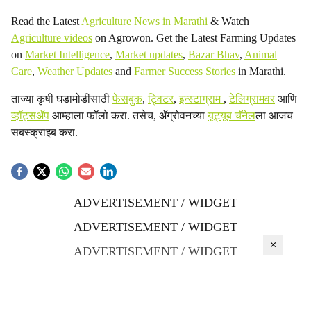
Read the Latest
Agriculture News in Marathi
& Watch
Agriculture videos
on Agrowon. Get the Latest Farming Updates
on
Market Intelligence
,
Market updates
,
Bazar Bhav
,
Animal
Care
,
Weather Updates
and
Farmer Success Stories
in Marathi.
ताज्या कृषी घडामोडींसाठी
फेसबुक
,
ट्विटर
,
इन्स्टाग्राम
,
टेलिग्रामवर
आणि
व्हॉट्सॲप
आम्हाला फॉलो करा. तसेच, ॲग्रोवनच्या
यूट्यूब चॅनेल
ला आजच
सबस्क्राइब करा.
ADVERTISEMENT / WIDGET
ADVERTISEMENT / WIDGET
×
ADVERTISEMENT / WIDGET