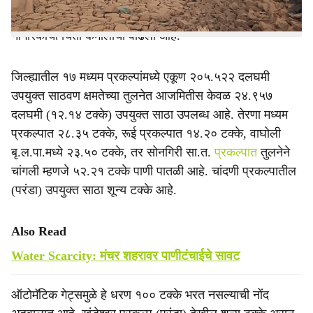
साठा २८.१७ टक्के इतका होता, ज्यामुळे यावर्षी प्रशासनासह
नागरिकांची चिंता कमालीची वाढली आहे.
जिल्ह्यातील १७ मध्यम प्रकल्पांमध्ये एकूण २०५.५२२ दलघमी
उपयुक्त साठवण क्षमतेच्या तुलनेत आजमितीस केवळ २४.९५७
दलघमी (१२.१४ टक्के) उपयुक्त साठा उपलब्ध आहे. तेरणा मध्यम
प्रकल्पात २८.३५ टक्के, रूई प्रकल्पात १४.२० टक्के, वाघोली
बृ.ल.पा.मध्ये २३.५० टक्के, तर सोनगिरी सा.त.
प्रकल्पात
तुलनेने
चांगली म्हणजे ५२.२१ टक्के पाणी पातळी आहे. चांदणी प्रकल्पातील
(परंडा) उपयुक्त साठा शून्य टक्के आहे.
Also Read
Water Scarcity: मंचर शहरावर पाणीटंचाईचे सावट
ऑटोमॅटिक गेट्समुळे हे धरण १०० टक्के भरत नसल्याची नोंद