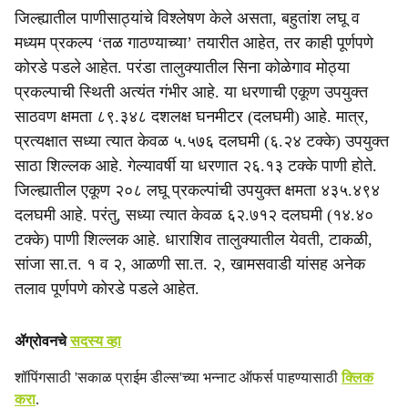
जिल्ह्यातील पाणीसाठ्यांचे विश्लेषण केले असता, बहुतांश लघू व
मध्यम प्रकल्प ‘तळ गाठण्याच्या’ तयारीत आहेत, तर काही पूर्णपणे
कोरडे पडले आहेत. परंडा तालुक्यातील सिना कोळेगाव मोठ्या
प्रकल्पाची स्थिती अत्यंत गंभीर आहे. या धरणाची एकूण उपयुक्त
साठवण क्षमता ८९.३४८ दशलक्ष घनमीटर (दलघमी) आहे. मात्र,
प्रत्यक्षात सध्या त्यात केवळ ५.५७६ दलघमी (६.२४ टक्के) उपयुक्त
साठा शिल्लक आहे. गेल्यावर्षी या धरणात २६.१३ टक्के पाणी होते.
जिल्ह्यातील एकूण २०८ लघू प्रकल्पांची उपयुक्त क्षमता ४३५.४९४
दलघमी आहे. परंतु, सध्या त्यात केवळ ६२.७१२ दलघमी (१४.४०
टक्के) पाणी शिल्लक आहे. धाराशिव तालुक्यातील येवती, टाकळी,
सांजा सा.त. १ व २, आळणी सा.त. २, खामसवाडी यांसह अनेक
तलाव पूर्णपणे कोरडे पडले आहेत.
ॲग्रोवनचे
सदस्य व्हा
शॉपिंगसाठी 'सकाळ प्राईम डील्स'च्या भन्नाट ऑफर्स पाहण्यासाठी
क्लिक
करा
.