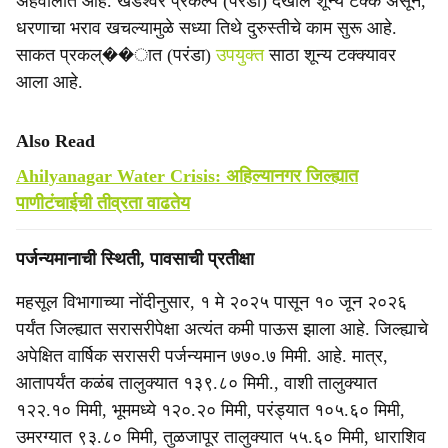
अहवालात आहे. खंडेश्वर प्रकल्प (परंडा) देखील शून्य टक्के असून,
धरणाचा भराव खचल्यामुळे सध्या तिथे दुरुस्तीचे काम सुरू आहे.
साकत प्रकल्��ात (परंडा)
उपयुक्त
साठा शून्य टक्क्यावर
आला आहे.
Also Read
Ahilyanagar Water Crisis: अहिल्यानगर जिल्ह्यात
पाणीटंचाईची तीव्रता वाढतेय
पर्जन्यमानाची स्थिती, पावसाची प्रतीक्षा
महसूल विभागाच्या नोंदीनुसार, १ मे २०२५ पासून १० जून २०२६
पर्यंत जिल्ह्यात सरासरीपेक्षा अत्यंत कमी पाऊस झाला आहे. जिल्ह्याचे
अपेक्षित वार्षिक सरासरी पर्जन्यमान ७७०.७ मिमी. आहे. मात्र,
आतापर्यंत कळंब तालुक्यात १३९.८० मिमी., वाशी तालुक्यात
१२२.१० मिमी, भूममध्ये १२०.२० मिमी, परंड्यात १०५.६० मिमी,
उमरग्यात ९३.८० मिमी, तुळजापूर तालुक्यात ५५.६० मिमी, धाराशिव