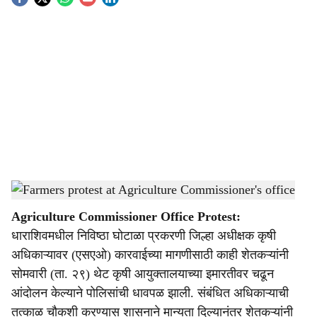
S
o
c
i
a
l
s
Farmer agitation over agricultural inputs
-
Agrowon
h
Agriculture Commissioner Office Protest:
a
धाराशिवमधील निविष्ठा घोटाळा प्रकरणी जिल्हा अधीक्षक कृषी
r
अधिकाऱ्यावर (एसएओ) कारवाईच्या मागणीसाठी काही शेतकऱ्यांनी
सोमवारी (ता. २९) थेट कृषी आयुक्तालयाच्या इमारतीवर चढून
e
आंदोलन केल्याने पोलिसांची धावपळ झाली. संबंधित अधिकाऱ्याची
तत्काळ चौकशी करण्यास शासनाने मान्यता दिल्यानंतर शेतकऱ्यांनी