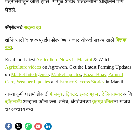
मंत्रालयातून जारी झाले. यामुळे अखेर शेतकऱ्यांनी आंदोलन मागे
घेतले.
ॲग्रोवनचे
सदस्य व्हा
शॉपिंगसाठी 'सकाळ प्राईम डील्स'च्या भन्नाट ऑफर्स पाहण्यासाठी
क्लिक
करा
.
Read the Latest
Agriculture News in Marathi
& Watch
Agriculture videos
on Agrowon. Get the Latest Farming Updates
on
Market Intelligence
,
Market updates
,
Bazar Bhav
,
Animal
Care
,
Weather Updates
and
Farmer Success Stories
in Marathi.
ताज्या कृषी घडामोडींसाठी
फेसबुक
,
ट्विटर
,
इन्स्टाग्राम
,
टेलिग्रामवर
आणि
व्हॉट्सॲप
आम्हाला फॉलो करा. तसेच, ॲग्रोवनच्या
यूट्यूब चॅनेल
ला आजच
सबस्क्राइब करा.