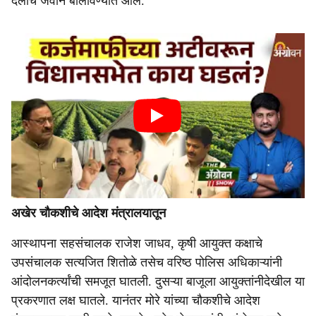
दलाचे जवान बोलविण्यात आले.
अखेर चौकशीचे आदेश मंत्रालयातून
आस्थापना सहसंचालक राजेश जाधव, कृषी आयुक्त कक्षाचे
उपसंचालक सत्यजित शितोळे तसेच वरिष्ठ पोलिस अधिकाऱ्यांनी
आंदोलनकर्त्यांची समजूत घातली. दुसऱ्या बाजूला आयुक्तांनीदेखील या
प्रकरणात लक्ष घातले. यानंतर मोरे यांच्या चौकशीचे आदेश