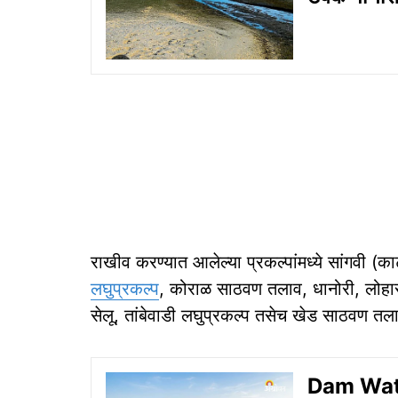
राखीव करण्यात आलेल्या प्रकल्पांमध्ये सांगवी (क
लघुप्रकल्प
, कोराळ साठवण तलाव, धानोरी, लोहारा,
सेलू, तांबेवाडी लघुप्रकल्प तसेच खेड साठवण तल
Dam Water