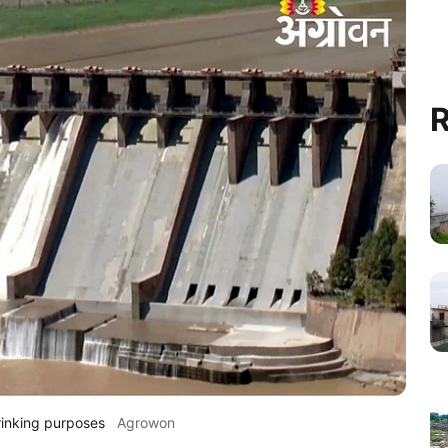
R
drinking purposes
Agrowon