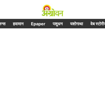
िजन्स
हवामान
Epaper
पशुधन
यशोगाथा
वेब स्टोर