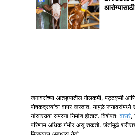
आरोग्यासाठी
जनावरांच्या आतड्यातील गोलकृमी, पट्टकृमी आणि 
पोषकद्रव्यांचा वापर करतात. यामुळे जनावरांमध्य
यांसारख्या समस्या निर्माण होतात. विशेषतः
वासरे
,
परिणाम अधिक गंभीर असू शकतो. जंतांमुळे शरीराच
मिळण्यास अडथळा येतो.