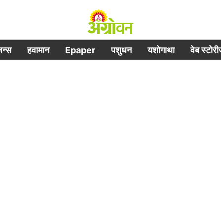
िजन्स
हवामान
Epaper
पशुधन
यशोगाथा
वेब स्टोर