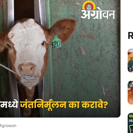
R
Agrowon