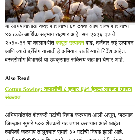
शकणार नाही, अशी शक्यता व्यक्त होत आहे.
या अभियानासाठी केंद्र शासनाचा ६० टक्के आणि राज्य शासनाचा
४० टक्के आर्थिक सहभाग राहणार आहे. सन २०२६-२७ ते
२०३०-३१ या कालावधीत
कापूस उत्पादन
वाढ, दर्जेदार रुई उत्पादन
आणि त्याचे ब्रँडिंग यासाठी हे अभियान राबविण्याचे निर्देश आहेत.
वस्त्रोद्योग विभागही या उपक्रमात सक्रिय सहभाग घेणार आहे.
Also Read
Cotton Sowing: कपाशीची ८ हजार ६७१ हेक्टर लागवड उगवण
संकटात
अभियानांतर्गत शेतकरी गटांची निवड करण्यात आली असून, जळगाव
जिल्ह्यात सुमारे ५०० शेतकरी गट तयार करण्यात आले आहेत.
त्यापैकी जळगाव तालुक्यात सुमारे ३५ गटांची निवड झाली आहे.