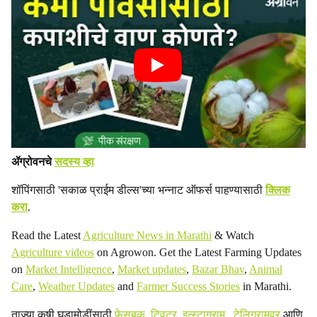
ॲग्रोवनचे
सदस्य व्हा
शॉपिंगसाठी 'सकाळ प्राईम डील्स'च्या भन्नाट ऑफर्स पाहण्यासाठी
क्लिक
करा
.
Read the Latest
Agriculture News in Marathi
& Watch
Agriculture videos
on Agrowon. Get the Latest Farming Updates
on
Market Intelligence
,
Market updates
,
Bazar Bhav
,
Animal
Care
,
Weather Updates
and
Farmer Success Stories
in Marathi.
ताज्या कृषी घडामोडींसाठी
फेसबुक
,
ट्विटर
,
इन्स्टाग्राम
,
टेलिग्रामवर
आणि