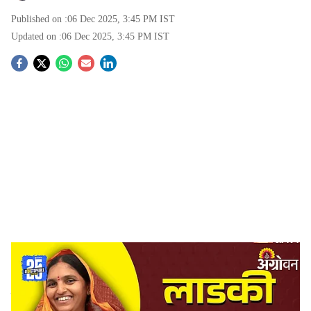
Published on :
06 Dec 2025, 3:45 PM
IST
Updated on :
06 Dec 2025, 3:45 PM
IST
S
o
c
i
a
l
s
Ladki Bahin Yojana
-
Agrowon
h
Pune News:
राज्यातील महिलांसाठी सुरू असलेल्या ‘मुख्यमंत्री
a
माझी लाडकी बहीण’ योजनेच्या हप्त्यांबाबतची अनिश्चितता अजूनही