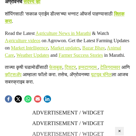
ॲग्रोवनचे
सदस्य व्हा
शॉपिंगसाठी 'सकाळ प्राईम डील्स'च्या भन्नाट ऑफर्स पाहण्यासाठी
क्लिक
करा
.
Read the Latest
Agriculture News in Marathi
& Watch
Agriculture videos
on Agrowon. Get the Latest Farming Updates
on
Market Intelligence
,
Market updates
,
Bazar Bhav
,
Animal
Care
,
Weather Updates
and
Farmer Success Stories
in Marathi.
ताज्या कृषी घडामोडींसाठी
फेसबुक
,
ट्विटर
,
इन्स्टाग्राम
,
टेलिग्रामवर
आणि
व्हॉट्सॲप
आम्हाला फॉलो करा. तसेच, ॲग्रोवनच्या
यूट्यूब चॅनेल
ला आजच
सबस्क्राइब करा.
ADVERTISEMENT / WIDGET
ADVERTISEMENT / WIDGET
×
ADVERTISEMENT / WIDGET