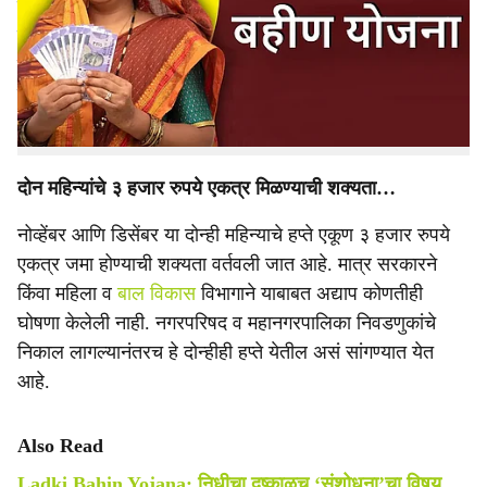
r
कायम आहे. नोव्हेंबरचा हप्ता डिसेंबरमध्येही जमा न झाल्याने
महिलांमध्ये चिंता वाढली असून नोव्हेंबर आणि डिसेंबरचे दोन्ही हप्ते
e
एकत्र मिळतील का, असे प्रश्न विचारले जात आहेत. सरकार आणि
महिला व बाल विकास विभागाकडून याबाबत अद्याप कोणतीही माहिती
आलेली नाही.
दोन महिन्यांचे ३ हजार रुपये एकत्र मिळण्याची शक्यता…
नोव्हेंबर आणि डिसेंबर या दोन्ही महिन्याचे हप्ते एकूण ३ हजार रुपये
एकत्र जमा होण्याची शक्यता वर्तवली जात आहे. मात्र सरकारने
किंवा महिला व
बाल विकास
विभागाने याबाबत अद्याप कोणतीही
घोषणा केलेली नाही. नगरपरिषद व महानगरपालिका निवडणुकांचे
निकाल लागल्यानंतरच हे दोन्हीही हप्ते येतील असं सांगण्यात येत
आहे.
Also Read
Ladki Bahin Yojana: निधीचा दुष्काळच ‘संशोधना’चा विषय