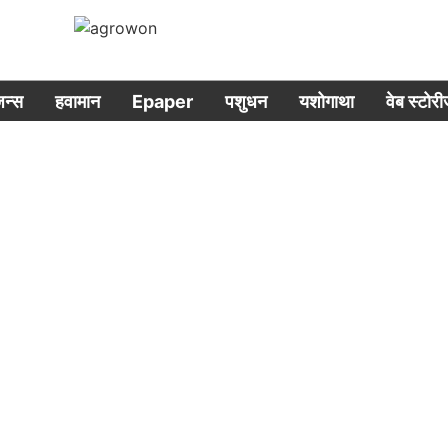
िजन्स
हवामान
Epaper
पशुधन
यशोगाथा
वेब स्टोर