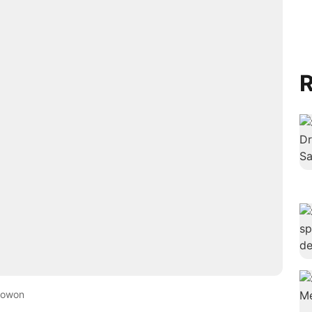
R
rowon