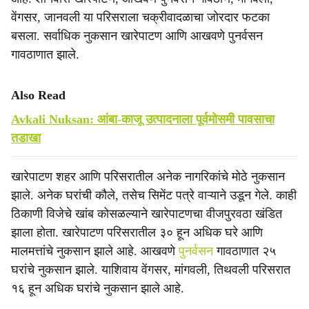
वेंगसर, जानवली या परिसराला चक्रीवादळाचा जोरदार फटका
बसला. सर्वाधिक नुकसान खारेपाटण आणि आखवणे पुनर्वसन
गावठाणात झाले.
Also Read
Avkali Nuksan: आंबा-काजू उत्पादनाला पूर्वमोसमी पावसाचा
तडाखा
खारेपाटण शहर आणि परिसरातील अनेक नागरिकांचे मोठे नुकसान
झाले. अनेक घरांची कौले, तसेच सिमेंट पत्रे वाऱ्याने उडून गेले. काही
ठिकाणी विजेचे खांब कोसळल्याने खारेपाटणचा वीजपुरवठा खंडित
झाला होता. खारेपाटण परिसरातील ३० हून अधिक घरे आणि
मालमत्तांचे नुकसान झाले आहे. आखवणे
पुनर्वसन
गावठाणात २५
घरांचे नुकसान झाले. याशिवाय वेंगसर, मांगवली, तिथवली परिसरात
१६ हून अधिक घरांचे नुकसान झाले आहे.