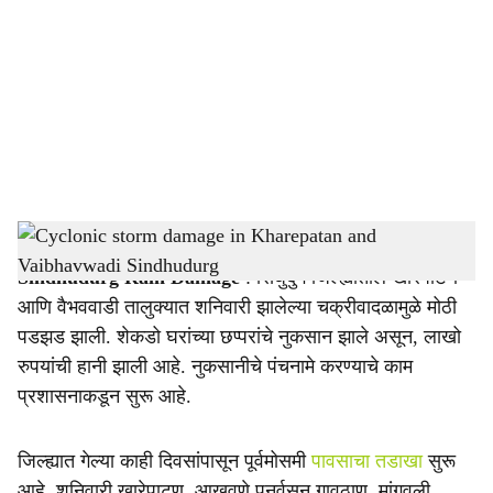
c
i
a
l
s
Cyclonic storm damage in Kharepatan and Vaibhavwadi Sindhudurg
-
Agrowon
h
Sindhudurg Rain Damage
: सिंधुदुर्ग जिल्ह्यातील खारेपाटण
a
आणि वैभववाडी तालुक्यात शनिवारी झालेल्या चक्रीवादळामुळे मोठी
r
पडझड झाली. शेकडो घरांच्या छप्परांचे नुकसान झाले असून, लाखो
रुपयांची हानी झाली आहे. नुकसानीचे पंचनामे करण्याचे काम
e
प्रशासनाकडून सुरू आहे.
जिल्ह्यात गेल्या काही दिवसांपासून पूर्वमोसमी
पावसाचा तडाखा
सुरू
आहे. शनिवारी खारेपाटण, आखवणे पुनर्वसन गावठाण, मांगवली,