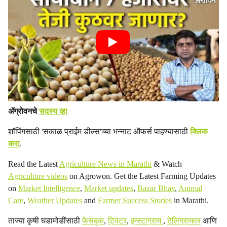
ॲग्रोवनचे
सदस्य व्हा
शॉपिंगसाठी 'सकाळ प्राईम डील्स'च्या भन्नाट ऑफर्स पाहण्यासाठी
क्लिक
करा
.
Read the Latest
Agriculture News in Marathi
& Watch
Agriculture videos
on Agrowon. Get the Latest Farming Updates
on
Market Intelligence
,
Market updates
,
Bazar Bhav
,
Animal
Care
,
Weather Updates
and
Farmer Success Stories
in Marathi.
ताज्या कृषी घडामोडींसाठी
फेसबुक
,
ट्विटर
,
इन्स्टाग्राम
,
टेलिग्रामवर
आणि