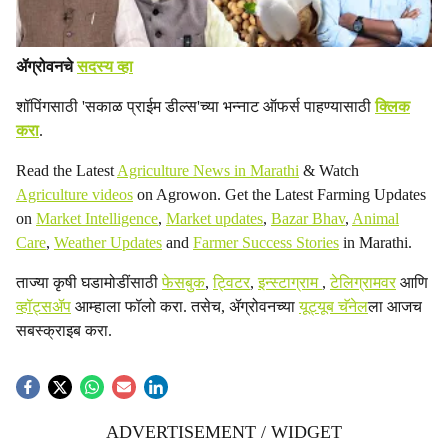
ॲग्रोवनचे
सदस्य व्हा
शॉपिंगसाठी 'सकाळ प्राईम डील्स'च्या भन्नाट ऑफर्स पाहण्यासाठी
क्लिक
करा
.
Read the Latest
Agriculture News in Marathi
& Watch
Agriculture videos
on Agrowon. Get the Latest Farming Updates
on
Market Intelligence
,
Market updates
,
Bazar Bhav
,
Animal
Care
,
Weather Updates
and
Farmer Success Stories
in Marathi.
ताज्या कृषी घडामोडींसाठी
फेसबुक
,
ट्विटर
,
इन्स्टाग्राम
,
टेलिग्रामवर
आणि
व्हॉट्सॲप
आम्हाला फॉलो करा. तसेच, ॲग्रोवनच्या
यूट्यूब चॅनेल
ला आजच
सबस्क्राइब करा.
ADVERTISEMENT / WIDGET