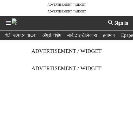
ADVERTISEMENT / WIDGET
ADVERTISEMENT / WIDGET
Sign in
H
शेती उत्पादन वाढवा
ॲग्रो विशेष
मार्केट इन्टेलिजन्स
हवामान
Epape
e
a
ADVERTISEMENT / WIDGET
d
e
r
ADVERTISEMENT / WIDGET
m
e
n
u
i
t
e
m
s