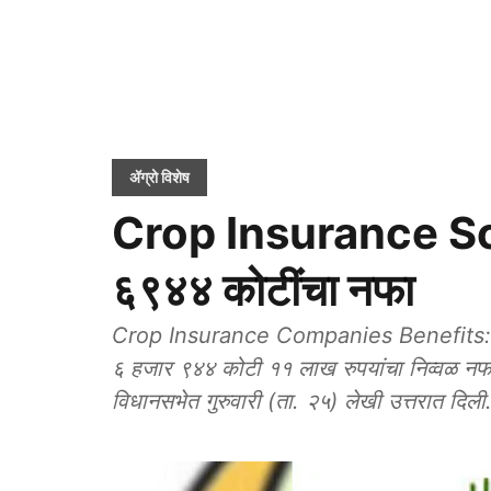
ॲग्रो विशेष
Crop Insurance Sche
६९४४ कोटींचा नफा
Crop Insurance Companies Benefits: पंतप
६ हजार ९४४ कोटी ११ लाख रुपयांचा निव्वळ नफा कम
विधानसभेत गुरुवारी (ता. २५) लेखी उत्तरात दिली