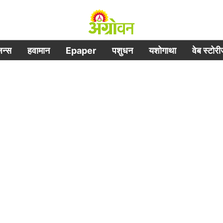
िजन्स
हवामान
Epaper
पशुधन
यशोगाथा
वेब स्टोर