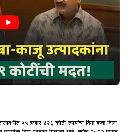
कालावधीत ५५ हजार ४२६ कोटी रुपयांचा विमा हप्ता दिला
रुपयांचा विमा परतावा मिळाला आहे. तसेच २०२२ पासून