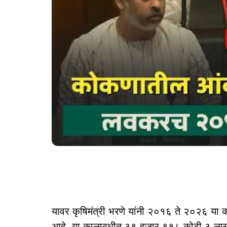
यावर कृषिमंत्री भरणे यांनी २०१६ ते २०२६ या 
आहे. या कालावधीत ३९ हजार ९१८ कोटी ३ लाख 