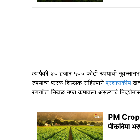
त्यापैकी ४० हजार ५०० कोटी रुपयांची नुकसान
रुपयांचा फरक शिल्लक राहिल्याने
प्रशासकीय
खर
रुपयांचा निव्वळ नफा कमावला असल्याचे निदर्शना
PM Crop I
पीकविमा भरप