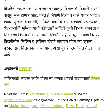
विक्रेते, संघटनांच्या आग्रहानंतर कापूस बियाणाची विक्री १५ मे
पासून सुरू होणार आहे. परंतु हे बियाणे किती व कसे येणार आहेत?
त्याचा पुरवठा व मागणी, अधिक मागणीचे वाण व त्याची उपलब्धता,
शेतकऱ्यांची भूमिका याची कोणताही माहिती कृषी विभाग, गुणवत्ता व
नियंत्रण विभाग घेत नसल्याची स्थिती आहे. कापूस बियाणे वितरण,
विक्रीतील लिंकिंग व कृत्रिम टंचाई याबाबत योग्य त्या सूचना
पुरवठादार, वितरकांना कराव्यात, असा मुद्दाही उपस्थित केला जात
आहे.
ॲग्रोवनचे
सदस्य व्हा
शॉपिंगसाठी 'सकाळ प्राईम डील्स'च्या भन्नाट ऑफर्स पाहण्यासाठी
क्लिक
करा
.
Read the Latest
Agriculture News in Marathi
& Watch
Agriculture videos
on Agrowon. Get the Latest Farming Updates
on
Market Intelligence
,
Market updates
,
Bazar Bhav
,
Animal