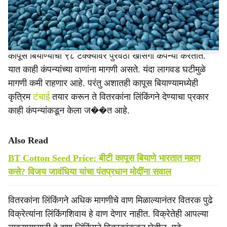
e
असून, अधिक मागणीच्या वाणांवर लिंकिंग केले जात असल्याची
कुजबूज आहे.
कापूस बियाण्याचा ९८ टक्क्यांवर पुरवठा खासगी कंपन्या करतात.
यात काही कंपन्यांच्या वाणांना मागणी असते. यंदा लागवड घटीमुळे
मागणी कमी राहणार आहे. परंतु अशातही कापूस बियाण्यामध्येही
कृत्रिम
टंचाई
तयार करून ते वितरकांना लिंकिंगने देण्याचा प्रकार
काही कंपन्यांकडून केला ज��त आहे.
Also Read
BT Cotton Seed Price: बीटी कापूस बियाणे भारतात महाग
कसे? विजय जावंधिया यांचा पंतप्रधान मोदींना सवाल
वितरकांना लिंकिंगने अधिक मागणीचे वाण मिळाल्यानंतर वितरक पुढे
विक्रेत्यांना लिंकिंगशिवाय हे वाण देणार नाहीत. विक्रेतेही आपल्या