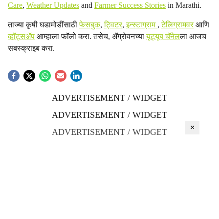
Care
,
Weather Updates
and
Farmer Success Stories
in Marathi.
ताज्या कृषी घडामोडींसाठी
फेसबुक
,
ट्विटर
,
इन्स्टाग्राम
,
टेलिग्रामवर
आणि
व्हॉट्सॲप
आम्हाला फॉलो करा. तसेच, ॲग्रोवनच्या
यूट्यूब चॅनेल
ला आजच
सबस्क्राइब करा.
ADVERTISEMENT / WIDGET
ADVERTISEMENT / WIDGET
×
ADVERTISEMENT / WIDGET