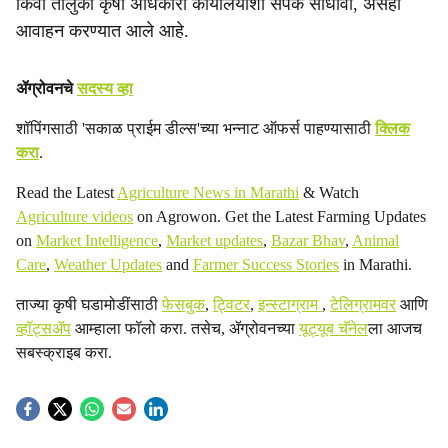
किंवा तालुका कृषी अधिकारी कार्यालयाशी संपर्क साधावा, असेही
आवाहन करण्यात आले आहे.
ॲग्रोवनचे
सदस्य व्हा
शॉपिंगसाठी 'सकाळ प्राईम डील्स'च्या भन्नाट ऑफर्स पाहण्यासाठी
क्लिक
करा
.
Read the Latest
Agriculture News in Marathi
& Watch
Agriculture videos
on Agrowon. Get the Latest Farming Updates
on
Market Intelligence
,
Market updates
,
Bazar Bhav
,
Animal
Care
,
Weather Updates
and
Farmer Success Stories
in Marathi.
ताज्या कृषी घडामोडींसाठी
फेसबुक
,
ट्विटर
,
इन्स्टाग्राम
,
टेलिग्रामवर
आणि
व्हॉट्सॲप
आम्हाला फॉलो करा. तसेच, ॲग्रोवनच्या
यूट्यूब चॅनेल
ला आजच
सबस्क्राइब करा.