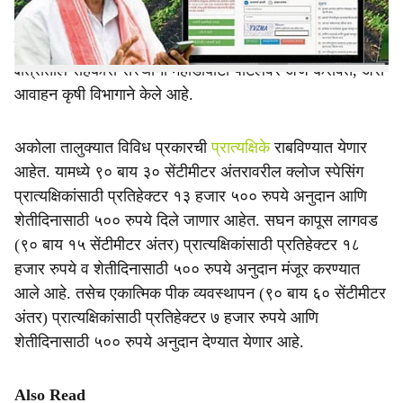
प्रात्यक्षिके राबविण्यात येणार असून, त्यांचा लाभ घेण्यासाठी पात्र
शेतकरी गट, शेतकरी उत्पादक कंपन्या (एफपीओ) तसेच कृषी
क्षेत्रातील सहकारी संस्थांनी महाडीबीटी पोर्टलवर अर्ज करावेत, असे
आवाहन कृषी विभागाने केले आहे.
अकोला तालुक्यात विविध प्रकारची
प्रात्यक्षिके
राबविण्यात येणार
आहेत. यामध्ये ९० बाय ३० सेंटीमीटर अंतरावरील क्लोज स्पेसिंग
प्रात्यक्षिकांसाठी प्रतिहेक्टर १३ हजार ५०० रुपये अनुदान आणि
शेतीदिनासाठी ५०० रुपये दिले जाणार आहेत. सघन कापूस लागवड
(९० बाय १५ सेंटीमीटर अंतर) प्रात्यक्षिकांसाठी प्रतिहेक्टर १८
हजार रुपये व शेतीदिनासाठी ५०० रुपये अनुदान मंजूर करण्यात
आले आहे. तसेच एकात्मिक पीक व्यवस्थापन (९० बाय ६० सेंटीमीटर
अंतर) प्रात्यक्षिकांसाठी प्रतिहेक्टर ७ हजार रुपये आणि
शेतीदिनासाठी ५०० रुपये अनुदान देण्यात येणार आहे.
Also Read