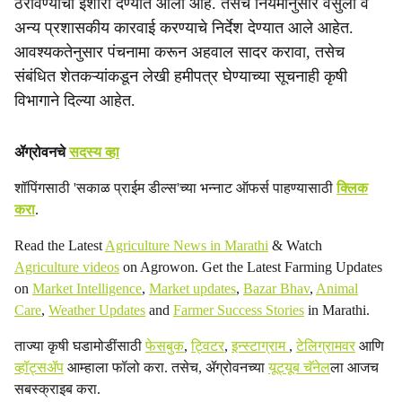
ठरविण्याचा इशारा देण्यात आला आहे. तसेच नियमानुसार वसुली व
अन्य प्रशासकीय कारवाई करण्याचे निर्देश देण्यात आले आहेत.
आवश्यकतेनुसार पंचनामा करून अहवाल सादर करावा, तसेच
संबंधित शेतकऱ्यांकडून लेखी हमीपत्र घेण्याच्या सूचनाही कृषी
विभागाने दिल्या आहेत.
ॲग्रोवनचे
सदस्य व्हा
शॉपिंगसाठी 'सकाळ प्राईम डील्स'च्या भन्नाट ऑफर्स पाहण्यासाठी
क्लिक
करा
.
Read the Latest
Agriculture News in Marathi
& Watch
Agriculture videos
on Agrowon. Get the Latest Farming Updates
on
Market Intelligence
,
Market updates
,
Bazar Bhav
,
Animal
Care
,
Weather Updates
and
Farmer Success Stories
in Marathi.
ताज्या कृषी घडामोडींसाठी
फेसबुक
,
ट्विटर
,
इन्स्टाग्राम
,
टेलिग्रामवर
आणि
व्हॉट्सॲप
आम्हाला फॉलो करा. तसेच, ॲग्रोवनच्या
यूट्यूब चॅनेल
ला आजच
सबस्क्राइब करा.