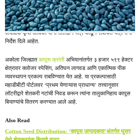
e
कृषी विभागाने कठोर भूमिका घेतली आहे. शासनाकडून अनुदानित
बियाण्यांची विक्री करणाऱ्या शेतकऱ्यांना महाडीबीटी योजनांमधून
काळ्या यादीत टाकण्याचा इशारा देण्यात आला आहे. या बाबत जिल्हा
अधीक्षक कृषी अधिकाऱ्यांनी तातडीने पत्र काढून संबंधित यंत्रणांना
निर्देश दिले आहेत.
अकोला जिल्ह्यात
कापूस क्रांती
अभियानांतर्गत ३ हजार ५९९ हेक्टर
क्षेत्रावर क्लोजर स्पेसिंग, अतिघन लागवड आणि एकात्मिक पीक
व्यवस्थापन प्रकल्प राबविण्यात येत आहे. या प्रकल्पासाठी
महाडीबीटी पोर्टलवर ‘प्रथम येणाऱ्यास प्राधान्य’ तत्त्वानुसार
लॉटरीद्वारे शेतकरी गटांची निवड करून त्यांना तालुकानिहाय कापूस
बियाण्यांचे वितरण करण्यात आले आहे.
Also Read
Cotton Seed Distribution: ‘कापूस उत्पादकता’अंतर्गत घुसर
येथे शेतकऱ्यांना बियाणे वाटप