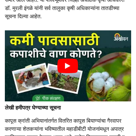
समोर आले आहेत. या पार्श्वभूमीवर जिल्हा अधीक्षक कृषी अधिकारी
डॉ. मुरली इंगळे यांनी सर्व तालुका कृषी अधिकाऱ्यांना तातडीच्या
सूचना दिल्या आहेत.
लेखी हमीपत्र घेण्याच्या सूचना
कापूस क्रांती अभियानांतर्गत वितरित कापूस बियाण्यांचा गैरवापर
करणाऱ्या शेतकऱ्यांना भविष्यातील महाडीबीटी योजनांमधून अपात्र