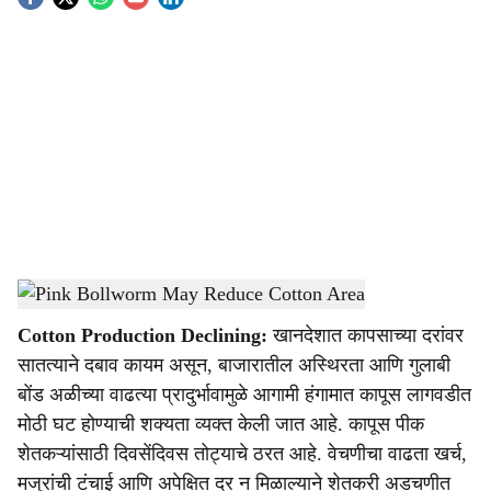
S
o
c
i
a
l
s
Pink Bollworm May Reduce Cotton Area
-
Agrowon
h
Cotton Production Declining:
खानदेशात कापसाच्या दरांवर
a
सातत्याने दबाव कायम असून, बाजारातील अस्थिरता आणि गुलाबी
r
बोंड अळीच्या वाढत्या प्रादुर्भावामुळे आगामी हंगामात कापूस लागवडीत
मोठी घट होण्याची शक्यता व्यक्त केली जात आहे. कापूस पीक
e
शेतकऱ्यांसाठी दिवसेंदिवस तोट्याचे ठरत आहे. वेचणीचा वाढता खर्च,
मजुरांची टंचाई आणि अपेक्षित दर न मिळाल्याने शेतकरी अडचणीत