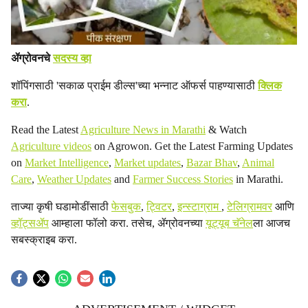
ॲग्रोवनचे
सदस्य व्हा
शॉपिंगसाठी 'सकाळ प्राईम डील्स'च्या भन्नाट ऑफर्स पाहण्यासाठी
क्लिक
करा
.
Read the Latest
Agriculture News in Marathi
& Watch
Agriculture videos
on Agrowon. Get the Latest Farming Updates
on
Market Intelligence
,
Market updates
,
Bazar Bhav
,
Animal
Care
,
Weather Updates
and
Farmer Success Stories
in Marathi.
ताज्या कृषी घडामोडींसाठी
फेसबुक
,
ट्विटर
,
इन्स्टाग्राम
,
टेलिग्रामवर
आणि
व्हॉट्सॲप
आम्हाला फॉलो करा. तसेच, ॲग्रोवनच्या
यूट्यूब चॅनेल
ला आजच
सबस्क्राइब करा.