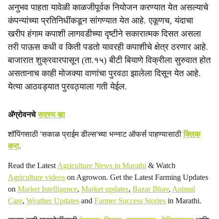
अनुभव पाहता यावेळी काळजीपूर्वक नियोजन करण्यात येत असल्याचे
कंपन्यांच्या प्रतिनिधींकडून सांगण्यात येत आहे. एकूणच, यंदाचा
खरीप हंगाम कपाशी लागवडीच्या दृष्टीने सकारात्मक दिसत असला
तरी पाऊस कधी व किती पडतो यावरही कपाशीचे क्षेत्र ठरणार आहे.
बाजारात शुक्रवारपासून (ता.१५) बीटी बियाणे विक्रीला सुरुवात होत
असतानाच काही मोजक्या वाणांचा पुरवठा झालेला दिसून येत आहे.
येत्या आठवड्यात पुरवठ्याला गती येईल.
ॲग्रोवनचे
सदस्य व्हा
शॉपिंगसाठी 'सकाळ प्राईम डील्स'च्या भन्नाट ऑफर्स पाहण्यासाठी
क्लिक
करा
.
Read the Latest
Agriculture News in Marathi
& Watch
Agriculture videos
on Agrowon. Get the Latest Farming Updates
on
Market Intelligence
,
Market updates
,
Bazar Bhav
,
Animal
Care
,
Weather Updates
and
Farmer Success Stories
in Marathi.