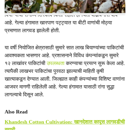
मोठी संधी मानली जात आहे. मात्र दुसरीकडे एचटीबीटी कापूस
बियाण्यांचा संभाव्य शिरकाव किती राहील ही चिंता वाढविणारी बाब
आहे. गेल्या हंगामात खारपाण पट्ट्यात या बीटी वाणांची मोठ्या
प्रमाणात लागवड झालेली होती.
या वर्षी नियोजित क्षेत्रासाठी सुमारे सात लाख बियाण्यांच्या पाकिटांची
आवश्यकता भासणार आहे. प्रशासनाने विविध कंपन्यांकडून सुमारे
१२ लाखांवर पाकिटांची
उपलब्धता
करण्याचा प्रयत्न सुरू केला आहे.
त्यापैकी लाखभर पाकिटांचा पुरवठा झाल्याची माहिती कृषी
खात्याकडून देण्यात आली. जिल्ह्यात काही कंपन्यांच्या विशिष्ट वाणांना
आजवर मागणी राहिलेली आहे. गेल्या हंगामात यासाठी रांगा सुद्धा
लागल्याचे दिसून आले.
Also Read
Khandesh Cotton Cultivation: खानदेशात कापूस लागवडीची
तयारी