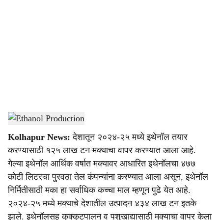
o
c
i
a
l
s
Ethanol Production
-
Agrowon
h
Kolhapur News:
देशातून २०२४-२५ मध्ये इथेनॉल तयार
a
करण्यासाठी १२५ लाख टन मक्याचा वापर करण्यात आला आहे.
r
गेल्या इथेनॉल आर्थिक वर्षात मक्यावर आधारित इथेनॉलचा ४७७
कोटी लिटरचा पुरवठा तेल कंपन्यांना करण्यात आला असून, इथेनॉल
e
निर्मितीसाठी मका हा सर्वाधिक कच्चा माल म्हणून पुढे येत आहे.
२०२४-२५ मध्ये मक्याचे देशातील उत्पादन ४३४ लाख टन इतके
झाले. इथेनॉलसह कुक्कुटपालन व पशुखाद्यासाठी मक्याचा वापर केला