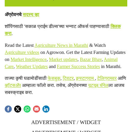
ॲग्रोवनचे
सदस्य व्हा
शॉपिंगसाठी 'सकाळ प्राईम डील्स'च्या भन्नाट ऑफर्स पाहण्यासाठी
क्लिक
करा
.
Read the Latest
Agriculture News in Marathi
& Watch
Agriculture videos
on Agrowon. Get the Latest Farming Updates
on
Market Intelligence
,
Market updates
,
Bazar Bhav
,
Animal
Care
,
Weather Updates
and
Farmer Success Stories
in Marathi.
ताज्या कृषी घडामोडींसाठी
फेसबुक
,
ट्विटर
,
इन्स्टाग्राम
,
टेलिग्रामवर
आणि
व्हॉट्सॲप
आम्हाला फॉलो करा. तसेच, ॲग्रोवनच्या
यूट्यूब चॅनेल
ला आजच
सबस्क्राइब करा.
ADVERTISEMENT / WIDGET