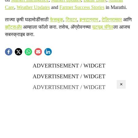
Care
,
Weather Updates
and
Farmer Success Stories
in Marathi.
ताज्या कृषी घडामोडींसाठी
फेसबुक
,
ट्विटर
,
इन्स्टाग्राम
,
टेलिग्रामवर
आणि
व्हॉट्सॲप
आम्हाला फॉलो करा. तसेच, ॲग्रोवनच्या
यूट्यूब चॅनेल
ला आजच
सबस्क्राइब करा.
ADVERTISEMENT / WIDGET
ADVERTISEMENT / WIDGET
×
ADVERTISEMENT / WIDGET