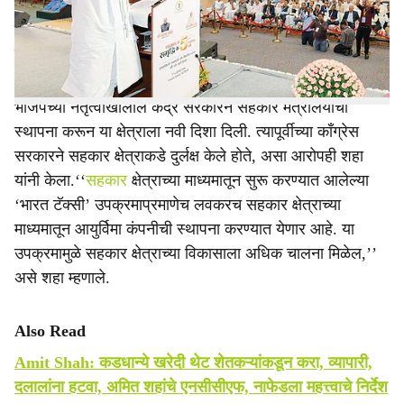
अमित शहा यांनी सोमवारी (ता.६) केली. सहकार मंत्रालयाच्या
e
पाचव्या वर्धापनदिनानिमित्त नवी दिल्ली येथे आयोजित कार्यक्रमात ते
बोलत होते.
भाजपच्या नेतृत्वाखालील केंद्र सरकारने सहकार मंत्रालयाची
स्थापना करून या क्षेत्राला नवी दिशा दिली. त्यापूर्वीच्या काँग्रेस
सरकारने सहकार क्षेत्राकडे दुर्लक्ष केले होते, असा आरोपही शहा
यांनी केला.‘‘
सहकार
क्षेत्राच्या माध्यमातून सुरू करण्यात आलेल्या
‘भारत टॅक्सी’ उपक्रमाप्रमाणेच लवकरच सहकार क्षेत्राच्या
माध्यमातून आयुर्विमा कंपनीची स्थापना करण्यात येणार आहे. या
उपक्रमामुळे सहकार क्षेत्राच्या विकासाला अधिक चालना मिळेल,’’
असे शहा म्हणाले.
Also Read
Amit Shah: कडधान्ये खरेदी थेट शेतकऱ्यांकडून करा, व्यापारी,
दलालांना हटवा, अमित शहांचे एनसीसीएफ, नाफेडला महत्त्वाचे निर्देश