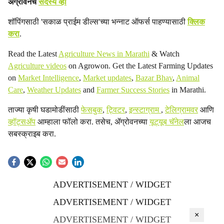
ॲग्रोवनचे
सदस्य व्हा
शॉपिंगसाठी 'सकाळ प्राईम डील्स'च्या भन्नाट ऑफर्स पाहण्यासाठी
क्लिक
करा
.
Read the Latest
Agriculture News in Marathi
& Watch
Agriculture videos
on Agrowon. Get the Latest Farming Updates
on
Market Intelligence
,
Market updates
,
Bazar Bhav
,
Animal
Care
,
Weather Updates
and
Farmer Success Stories
in Marathi.
ताज्या कृषी घडामोडींसाठी
फेसबुक
,
ट्विटर
,
इन्स्टाग्राम
,
टेलिग्रामवर
आणि
व्हॉट्सॲप
आम्हाला फॉलो करा. तसेच, ॲग्रोवनच्या
यूट्यूब चॅनेल
ला आजच
सबस्क्राइब करा.
ADVERTISEMENT / WIDGET
ADVERTISEMENT / WIDGET
×
ADVERTISEMENT / WIDGET