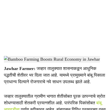
o
c
i
a
l
s
Bamboo Farming Boosts Rural Economy in Jawhar
-
Agrowon
h
Jawhar Farmer:
जव्हार तालुक्यात शासनाकडून आधुनिक
a
पद्धतीची शेतीवर भर दिला जात आहे. यामध्ये प्रामुख्याने बांबू पिकाला
r
प्राधान्य दिल्याने रोजगाराचे नवे साधन उपलब्ध झाले आहे.
e
जव्हार तालुक्यातील ग्रामीण भागात शेतीसोबत पूरक उत्पन्नाचे स्रोत
शोधण्यासाठी शेतकरी प्रयत्नशील आहे. पारंपरिक पिकांसोबत
बांबू
लागवडीचा
पर्याय स्वीकारत आहेत. बांबूपासून विविध प्रकारच्या वस्तू