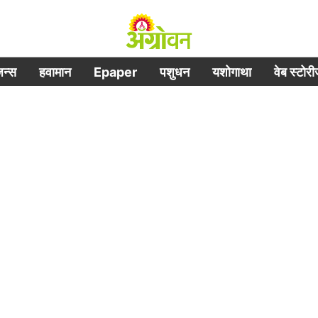
िजन्स
हवामान
Epaper
पशुधन
यशोगाथा
वेब स्टोर