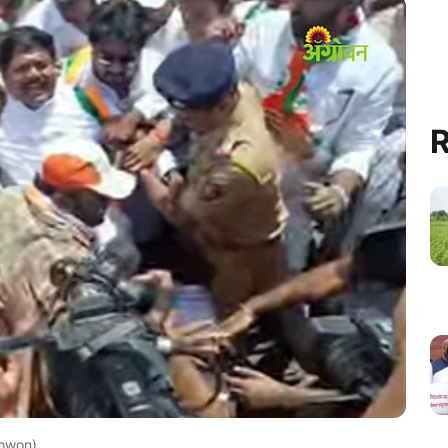
R
owon)