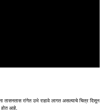
ना तासनतास रांगेत उभे राहावे लागत असल्याचे चित्र दिसून
त होत आहे.