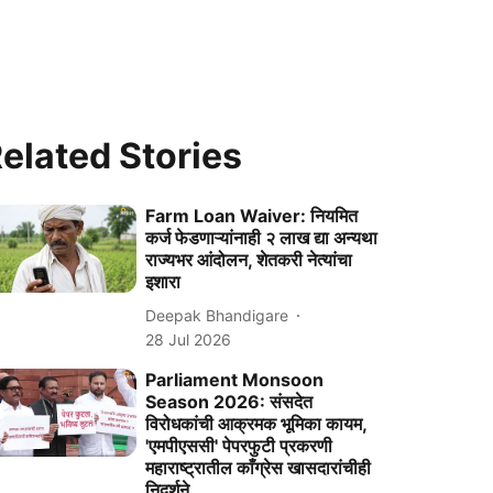
elated Stories
Farm Loan Waiver: नियमित
कर्ज फेडणाऱ्यांनाही २ लाख द्या अन्यथा
राज्यभर आंदोलन, शेतकरी नेत्यांचा
इशारा
Deepak Bhandigare
28 Jul 2026
Parliament Monsoon
Season 2026: संसदेत
विरोधकांची आक्रमक भूमिका कायम,
'एमपीएससी' पेपरफुटी प्रकरणी
महाराष्ट्रातील काँग्रेस खासदारांचीही
निदर्शने