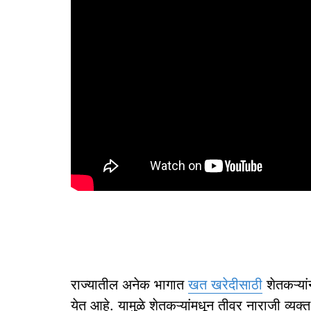
राज्यातील अनेक भागात
खत खरेदीसाठी
शेतकऱ्यां
येत आहे. यामुळे शेतकऱ्यांमधून तीव्र नाराजी व्यक्