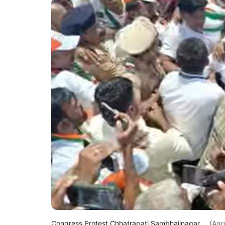
Congress Protest Chhatrapati Sambhajinagar.
(Agr