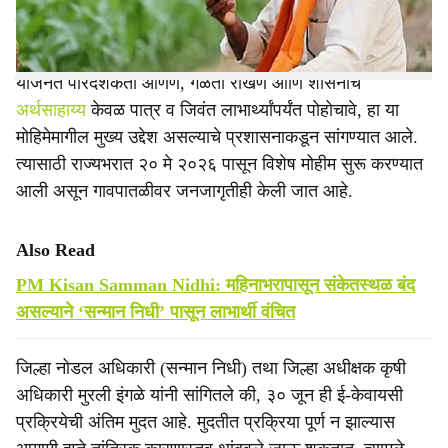
वंचित राहू शकतात, असा इशारा प्रशासनाने दिला आहे.
योजनेत पारदर्शकता आणणे, गळती रोखणे आणि शासनाचे
अर्थसाहाय्य
केवळ पात्र व जिवंत लाभार्थ्यांपर्यंत पोहोचावे, हा या
मोहिमेमागील मुख्य उद्देश असल्याचे प्रशासनाकडून सांगण्यात आले.
त्यासाठी राज्यभरात २० मे २०२६ पासून विशेष मोहीम सुरू करण्यात
आली असून गावपातळीवर जनजागृतीही केली जात आहे.
Also Read
PM Kisan Samman Nidhi: महिनाभरापासून संकेतस्थळ बंद
असल्याने ‘सन्मान निधी’ पासून लाभार्थी वंचित
जिल्हा नोडल अधिकारी (सन्मान निधी) तथा जिल्हा अधीक्षक कृषी
अधिकारी मुरली इंगळे यांनी सांगितले की, ३० जून ही ई-केवायसी
प्रक्रियेची अंतिम मुदत आहे. मुदतीत प्रक्रिया पूर्ण न झाल्यास