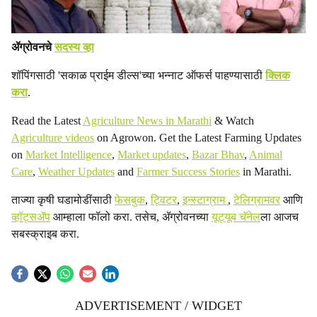
ॲग्रोवनचे
सदस्य व्हा
शॉपिंगसाठी 'सकाळ प्राईम डील्स'च्या भन्नाट ऑफर्स पाहण्यासाठी
क्लिक
करा
.
Read the Latest
Agriculture News in Marathi
& Watch
Agriculture videos
on Agrowon. Get the Latest Farming Updates
on
Market Intelligence
,
Market updates
,
Bazar Bhav
,
Animal
Care
,
Weather Updates
and
Farmer Success Stories
in Marathi.
ताज्या कृषी घडामोडींसाठी
फेसबुक
,
ट्विटर
,
इन्स्टाग्राम
,
टेलिग्रामवर
आणि
व्हॉट्सॲप
आम्हाला फॉलो करा. तसेच, ॲग्रोवनच्या
यूट्यूब चॅनेल
ला आजच
सबस्क्राइब करा.
ADVERTISEMENT / WIDGET