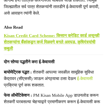
आगामी हप्ते तांत्रिक कारणास्तव थांबवले जाऊ शकतात. त्यामुळे
जिल्ह्यातील सर्व पात्र शेतकऱ्यांनी तातडीने ई-केवायसी पूर्ण करावी,
असे आवाहन त्यांनी केले.
Also Read
Kisan Credit Card Scheme: किसान क्रेडिट कार्ड असूनही
शेतकऱ्यांना बँकांकडून कर्ज मिळवणे बनले अवघड, कृषिमंत्र्यांची
कबुली
दोन सोप्या पद्धतीने करा ई-केवायसी
बायोमेट्रिक पद्धत :
शेतकरी आपल्या जवळील सामूहिक सुविधा
केंद्रावर (सीएससी) जाऊन अंगठ्याचा ठसा देऊन
ई-केवायसी
प्रक्रिया पूर्ण करू शकतात.
फेस ऑथेंटिकेशन :
PM Kisan Mobile App डाउनलोड करून
शेतकरी घरबसल्या चेहऱ्याद्वारे प्रमाणीकरण करून ई-केवायसी करू