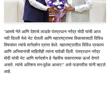
e
मंत्री अमित शहा, कृषिमंत्री शिवराज सिंह चौहान यांची भेट घेऊन
महाराष्ट्रातील साखर कारखानदारी, ऊस आणि कांदा उत्पादक
शेतकऱ्यांच्या अडचणी मांडल्या होत्या.
''आमचे नेते आणि देशाचे लाडके पंतप्रधान नरेंद्र मोदी यांची आज
नवी दिल्ली येथे भेट घेतली आणि महाराष्ट्राच्या विकासासाठी विविध
विषयांवर त्यांचे मार्गदर्शन प्राप्त केले. महाराष्ट्रातील विविध प्रकल्प
आणि अभियानांची माहितीही त्यांना यावेळी दिली. पंतप्रधान नरेंद्र
मोदी यांची भेट आणि मार्गदर्शन हे नेहमीच सकारात्मक ऊर्जा देणारे
असते. त्यांचे अतिशय मनःपूर्वक आभार!'' असे फडणवीस यांनी म्हटले
आहे.