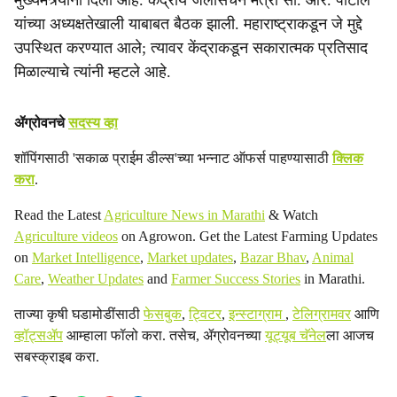
मुख्यमंत्र्यांनी दिली आहे. केंद्रीय जलसिंचन मंत्री सी. आर. पाटील
यांच्या अध्यक्षतेखाली याबाबत बैठक झाली. महाराष्ट्राकडून जे मुद्दे
उपस्थित करण्यात आले; त्यावर केंद्राकडून सकारात्मक प्रतिसाद
मिळाल्याचे त्यांनी म्हटले आहे.
ॲग्रोवनचे
सदस्य व्हा
शॉपिंगसाठी 'सकाळ प्राईम डील्स'च्या भन्नाट ऑफर्स पाहण्यासाठी
क्लिक
करा
.
Read the Latest
Agriculture News in Marathi
& Watch
Agriculture videos
on Agrowon. Get the Latest Farming Updates
on
Market Intelligence
,
Market updates
,
Bazar Bhav
,
Animal
Care
,
Weather Updates
and
Farmer Success Stories
in Marathi.
ताज्या कृषी घडामोडींसाठी
फेसबुक
,
ट्विटर
,
इन्स्टाग्राम
,
टेलिग्रामवर
आणि
व्हॉट्सॲप
आम्हाला फॉलो करा. तसेच, ॲग्रोवनच्या
यूट्यूब चॅनेल
ला आजच
सबस्क्राइब करा.