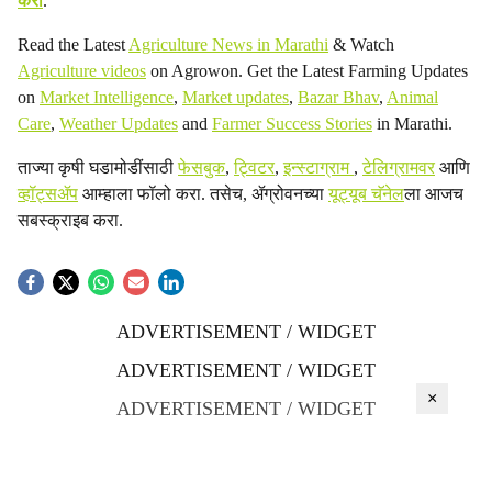
करा
.
Read the Latest
Agriculture News in Marathi
& Watch
Agriculture videos
on Agrowon. Get the Latest Farming Updates
on
Market Intelligence
,
Market updates
,
Bazar Bhav
,
Animal
Care
,
Weather Updates
and
Farmer Success Stories
in Marathi.
ताज्या कृषी घडामोडींसाठी
फेसबुक
,
ट्विटर
,
इन्स्टाग्राम
,
टेलिग्रामवर
आणि
व्हॉट्सॲप
आम्हाला फॉलो करा. तसेच, ॲग्रोवनच्या
यूट्यूब चॅनेल
ला आजच
सबस्क्राइब करा.
ADVERTISEMENT / WIDGET
ADVERTISEMENT / WIDGET
×
ADVERTISEMENT / WIDGET