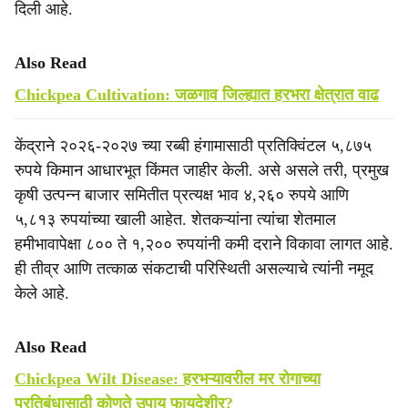
दिली आहे.
Also Read
Chickpea Cultivation: जळगाव जिल्ह्यात हरभरा क्षेत्रात वाढ
केंद्राने २०२६-२०२७ च्या रब्बी हंगामासाठी प्रतिक्विंटल ५,८७५
रुपये किमान आधारभूत किंमत जाहीर केली. असे असले तरी, प्रमुख
कृषी उत्पन्न बाजार समितीत प्रत्यक्ष भाव ४,२६० रुपये आणि
५,८१३ रुपयांच्या खाली आहेत. शेतकऱ्यांना त्यांचा शेतमाल
हमीभावापेक्षा ८०० ते १,२०० रुपयांनी कमी दराने विकावा लागत आहे.
ही तीव्र आणि तत्काळ संकटाची परिस्थिती असल्याचे त्यांनी नमूद
केले आहे.
Also Read
Chickpea Wilt Disease: हरभऱ्यावरील मर रोगाच्या
प्रतिबंधासाठी कोणते उपाय फायदेशीर?