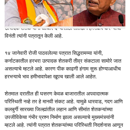
e
वेधून घेण्याचा प्रयत्न केला आहे. यासाठी त्यांनी, पंतप्रधान नरेंद्र
मोदी आणि केंद्रीय कृषिमंत्री शिवराज सिंह चौहान यांना पत्र लिहिले
आहे. तीव्र आर्थिक संकटाच्या परिस्थितीचा सामना करणाऱ्या हरभरा
उत्पादक शेतकऱ्यांना आधार देण्यासाठी तातडीने हस्तक्षेप करण्याची
विनंती त्यांनी पत्रातून केली आहे.
१४ जानेवारी रोजी पाठवलेल्या पत्रात सिद्धरामय्या यांनी,
कर्नाटकातील हरभरा उत्पादक शेतकरी तीव्र संकटाला सामोरे जात
असल्याचे म्हटले आहे. कारण पीक काढणी हंगाम सुरू होण्याआधीच
हरभऱ्याचे भाव हमीभावापेक्षा खूपच खाली आले आहेत.
शेतमाल दरातील ही घसरण केवळ बाजारातील अपवादात्मक
परिस्थिती नव्हे तर हे मानवी संकट आहे. यामुळे धारवाड, गदग आणि
कलबुर्गी सारख्या जिल्ह्यांतील लहान आणि सीमांत शेतकऱ्यांच्या
उपजीविकेचा गंभीर प्रश्न निर्माण झाला असल्याचे मुख्यमंत्र्यांनी
म्हटले आहे. त्यांनी पत्रात शेतकऱ्यांच्या परिस्थिती निदर्शनास आणून