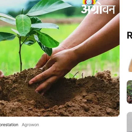
R
orestation
Agrowon