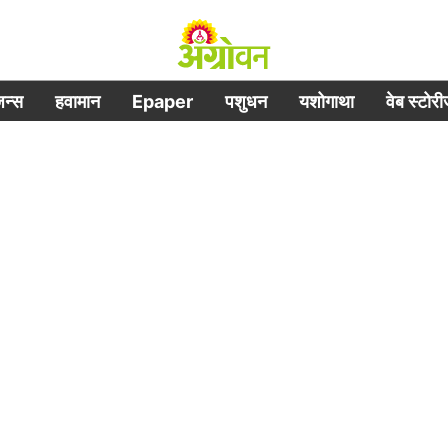
िजन्स
हवामान
Epaper
पशुधन
यशोगाथा
वेब स्टोर