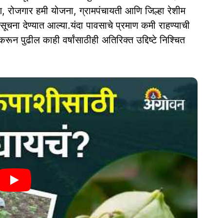
रण, रोजगार हमी योजना, ग्रामपंचायती आणि जिल्हा रेशीम
सूचना देण्यात आल्या.यंदा पावसाचे प्रमाण कमी राहण्याची
न पुढील काही वर्षांसाठीही अतिरिक्त उद्दिष्टे निश्चित