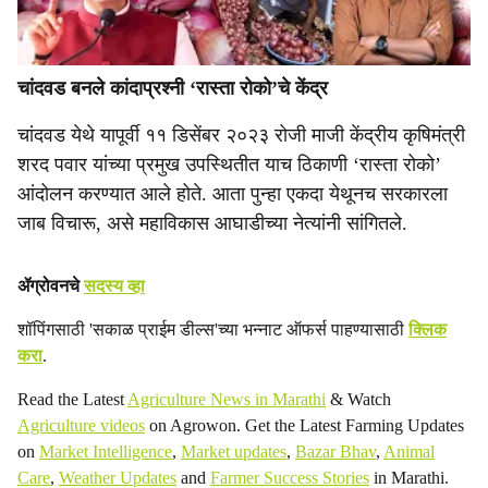
चांदवड बनले कांदाप्रश्नी ‘रास्ता रोको’चे केंद्र
चांदवड येथे यापूर्वी ११ डिसेंबर २०२३ रोजी माजी केंद्रीय कृषिमंत्री
शरद पवार यांच्या प्रमुख उपस्थितीत याच ठिकाणी ‘रास्ता रोको’
आंदोलन करण्यात आले होते. आता पुन्हा एकदा येथूनच सरकारला
जाब विचारू, असे महाविकास आघाडीच्या नेत्यांनी सांगितले.
ॲग्रोवनचे
सदस्य व्हा
शॉपिंगसाठी 'सकाळ प्राईम डील्स'च्या भन्नाट ऑफर्स पाहण्यासाठी
क्लिक
करा
.
Read the Latest
Agriculture News in Marathi
& Watch
Agriculture videos
on Agrowon. Get the Latest Farming Updates
on
Market Intelligence
,
Market updates
,
Bazar Bhav
,
Animal
Care
,
Weather Updates
and
Farmer Success Stories
in Marathi.