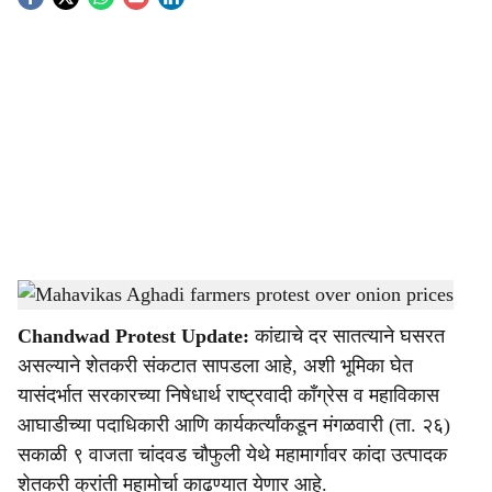
S
o
c
i
a
l
s
Mahavikas Aghadi farmers protest over onion prices
-
Agrowon
h
Chandwad Protest Update:
कांद्याचे दर सातत्याने घसरत
a
असल्याने शेतकरी संकटात सापडला आहे, अशी भूमिका घेत
r
यासंदर्भात सरकारच्या निषेधार्थ राष्ट्रवादी काँग्रेस व महाविकास
आघाडीच्या पदाधिकारी आणि कार्यकर्त्यांकडून मंगळवारी (ता. २६)
e
सकाळी ९ वाजता चांदवड चौफुली येथे महामार्गावर कांदा उत्पादक
शेतकरी क्रांती महामोर्चा काढण्यात येणार आहे.