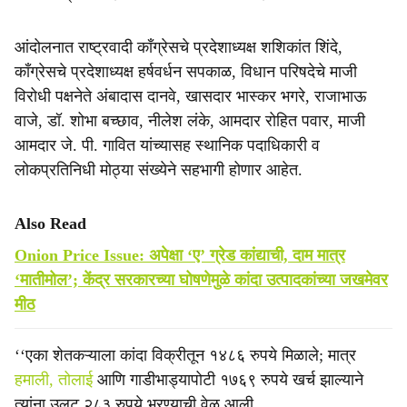
आंदोलनात राष्ट्रवादी काँग्रेसचे प्रदेशाध्यक्ष शशिकांत शिंदे,
काँग्रेसचे प्रदेशाध्यक्ष हर्षवर्धन सपकाळ, विधान परिषदेचे माजी
विरोधी पक्षनेते अंबादास दानवे, खासदार भास्कर भगरे, राजाभाऊ
वाजे, डॉ. शोभा बच्छाव, नीलेश लंके, आमदार रोहित पवार, माजी
आमदार जे. पी. गावित यांच्यासह स्थानिक पदाधिकारी व
लोकप्रतिनिधी मोठ्या संख्येने सहभागी होणार आहेत.
Also Read
Onion Price Issue: अपेक्षा ‘ए’ ग्रेड कांद्याची, दाम मात्र
‘मातीमोल’; केंद्र सरकारच्या घोषणेमुळे कांदा उत्पादकांच्या जखमेवर
मीठ
‘‘एका शेतकऱ्याला कांदा विक्रीतून १४८६ रुपये मिळाले; मात्र
हमाली, तोलाई
आणि गाडीभाड्यापोटी १७६९ रुपये खर्च झाल्याने
त्यांना उलट २८३ रुपये भरण्याची वेळ आली.