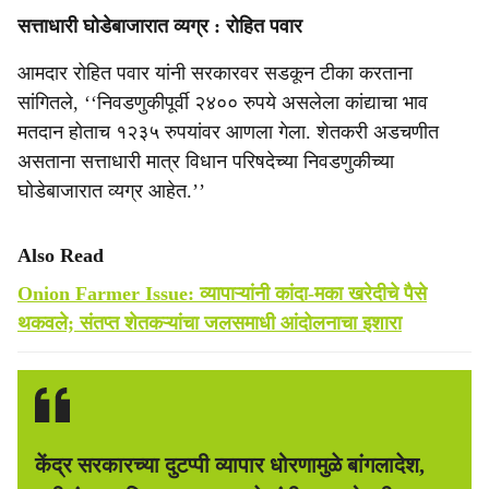
सत्ताधारी घोडेबाजारात व्यग्र : रोहित पवार
आमदार रोहित पवार यांनी सरकारवर सडकून टीका करताना
सांगितले, ‘‘निवडणुकीपूर्वी २४०० रुपये असलेला कांद्याचा भाव
मतदान होताच १२३५ रुपयांवर आणला गेला. शेतकरी अडचणीत
असताना सत्ताधारी मात्र विधान परिषदेच्या निवडणुकीच्या
घोडेबाजारात व्यग्र आहेत.’’
Also Read
Onion Farmer Issue: व्यापाऱ्यांनी कांदा-मका खरेदीचे पैसे
थकवले; संतप्त शेतकऱ्यांचा जलसमाधी आंदोलनाचा इशारा
केंद्र सरकारच्या दुटप्पी व्यापार धोरणामुळे बांगलादेश,