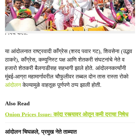
e
उत्पादक शेतकरी क्रांती महामोर्चा’ काढण्यात आला. भर उन्हात
निघालेल्या या मोर्चात संतप्त शेतकऱ्यांनी रस्त्यावर कांदा ओतून आणि
गळ्यात कांद्याच्या माळा घालून सरकारच्या शेतकरीविरोधी धोरणांचा
निषेध केला.
या आंदोलनात राष्ट्रवादी काँग्रेस (शरद पवार गट), शिवसेना (उद्धव
ठाकरे), काँग्रेस, कम्युनिस्ट पक्ष आणि शेतकरी संघटनांचे नेते व
हजारो शेतकरी बैलगाडीसह सहभागी झाले होते. आंदोलनकर्त्यांनी
मुंबई-आग्रा महामार्गावरील चौफुलीवर तब्बल दोन तास रास्ता रोको
आंदोलन
केल्यामुळे वाहतूक पूर्णपणे ठप्प झाली होती.
Also Read
Onion Prices Issue: कांदा रस्त्यावर ओतून कमी दराचा निषेध
आंदोलन चिघळले, प्रमुख नेते ताब्यात