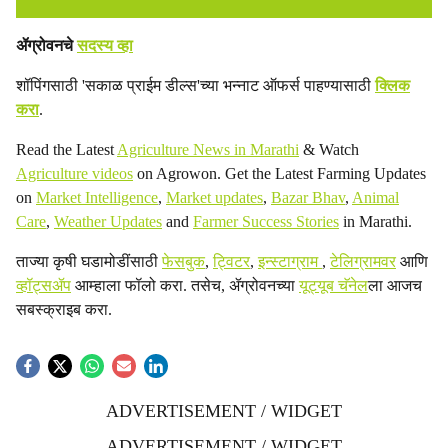
ॲग्रोवनचे
सदस्य व्हा
शॉपिंगसाठी 'सकाळ प्राईम डील्स'च्या भन्नाट ऑफर्स पाहण्यासाठी
क्लिक
करा
.
Read the Latest
Agriculture News in Marathi
& Watch
Agriculture videos
on Agrowon. Get the Latest Farming Updates
on
Market Intelligence
,
Market updates
,
Bazar Bhav
,
Animal
Care
,
Weather Updates
and
Farmer Success Stories
in Marathi.
ताज्या कृषी घडामोडींसाठी
फेसबुक
,
ट्विटर
,
इन्स्टाग्राम
,
टेलिग्रामवर
आणि
व्हॉट्सॲप
आम्हाला फॉलो करा. तसेच, ॲग्रोवनच्या
यूट्यूब चॅनेल
ला आजच
सबस्क्राइब करा.
ADVERTISEMENT / WIDGET
ADVERTISEMENT / WIDGET