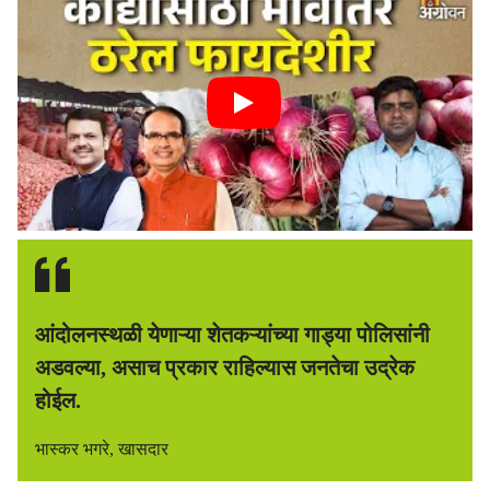
आंदोलनस्थळी येणाऱ्या शेतकऱ्यांच्या गाड्या पोलिसांनी
अडवल्या, असाच प्रकार राहिल्यास जनतेचा उद्रेक
होईल.
भास्कर भगरे, खासदार