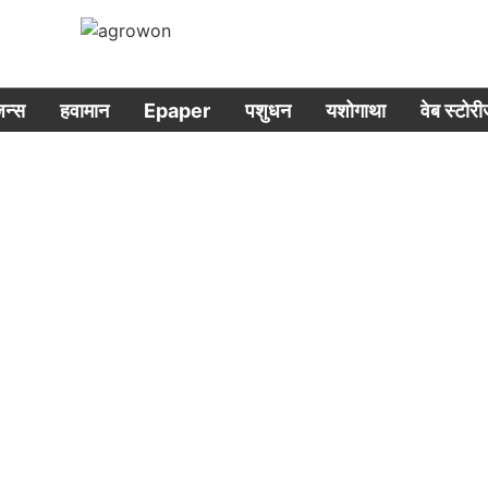
िजन्स
हवामान
Epaper
पशुधन
यशोगाथा
वेब स्टोर