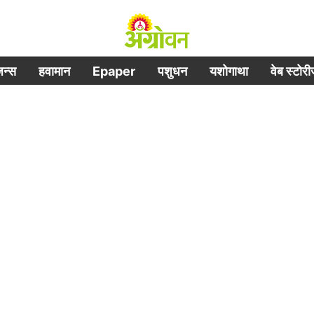
िजन्स
हवामान
Epaper
पशुधन
यशोगाथा
वेब स्टोर