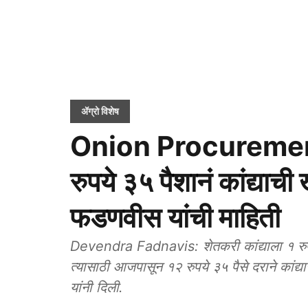
ॲग्रो विशेष
Onion Procurement: 
रुपये ३५ पैशानं कांद्याची ख
फडणवीस यांची माहिती
Devendra Fadnavis: शेतकरी कांद्याला १ रुपये
त्यासाठी आजपासून १२ रुपये ३५ पैसे दराने कांद्
यांनी दिली.