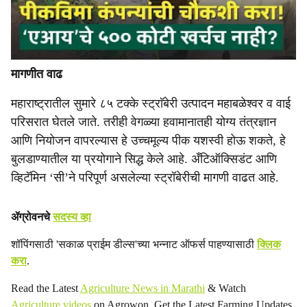
मागणीत वाढ
महाराष्ट्रातील सुमारे ८५ टक्के स्ट्राॅबेरी उत्पादन महाबळेश्वर व वाई
परिसरात घेतले जाते. तरीही वेगळ्या हवामानातही योग्य तंत्रज्ञान
आणि नियोजन वापरल्यास हे उच्चमूल्य पीक यशस्वी होऊ शकते, हे
बुलडाण्यातील या प्रयोगाने सिद्ध केले आहे. अँटिऑक्सिडंट आणि
व्हिटॅमिन ‘सी’ने परिपूर्ण असलेल्या स्ट्रॉबेरीची मागणी वाढत आहे.
ॲग्रोवनचे
सदस्य व्हा
शॉपिंगसाठी 'सकाळ प्राईम डील्स'च्या भन्नाट ऑफर्स पाहण्यासाठी
क्लिक
करा
.
Read the Latest
Agriculture News in Marathi
& Watch
Agriculture videos
on Agrowon. Get the Latest Farming Updates