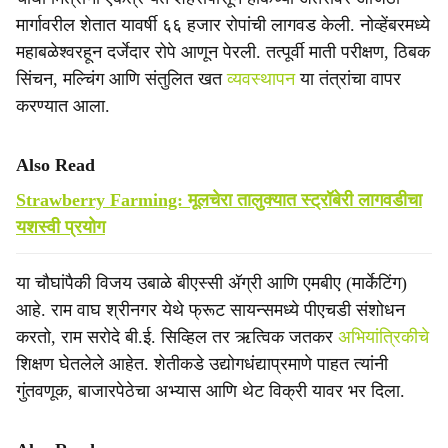
मार्गावरील शेतात यावर्षी ६६ हजार रोपांची लागवड केली. नोव्हेंबरमध्ये
महाबळेश्वरहून दर्जेदार रोपे आणून पेरली. तत्पूर्वी माती परीक्षण, ठिबक
सिंचन, मल्चिंग आणि संतुलित खत
व्यवस्थापन
या तंत्रांचा वापर
करण्यात आला.
Also Read
Strawberry Farming: मूलचेरा तालुक्यात स्ट्रॉबेरी लागवडीचा
यशस्वी प्रयोग
या चौघांपैकी विजय उबाळे बीएस्सी अ‍ॅग्री आणि एमबीए (मार्केटिंग)
आहे. राम वाघ श्रीनगर येथे फ्रूट सायन्समध्ये पीएचडी संशोधन
करतो, राम सरोदे बी.ई. सिव्हिल तर ऋत्विक जतकर
अभियांत्रिकीचे
शिक्षण घेतलेले आहेत. शेतीकडे उद्योगधंद्याप्रमाणे पाहत त्यांनी
गुंतवणूक, बाजारपेठेचा अभ्यास आणि थेट विक्री यावर भर दिला.