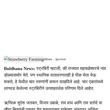
o
c
i
a
l
s
Strawberry Farming Thrives in Buldhana
-
Agrowon
h
Buldhana News:
स्ट्राॅबेरी म्हटली, की राज्यात महाबळेश्वरचे नाव
a
डोळ्यासमोर येते. पण स्थानिक वातावरणातही हे पीक घेता येऊ
r
शकते, हे येथील चार तरुणांनी करून दाखविले आहे. चार एकरांमध्ये
लागवड केलेल्या स्ट्रॉबेरीने उत्साहवर्धक परिणाम दिले आहेत.
e
ऋत्विक सुरेश जतकर, विजय उबाळे, राम वाघ आणि राम सरोदे या
चौघा मित्रांनी एकत्र येत शहरापासून हाकेच्या अंतरावर अजिंठा