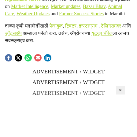
on
Market Intelligence
,
Market updates
,
Bazar Bhav
,
Animal
Care
,
Weather Updates
and
Farmer Success Stories
in Marathi.
ताज्या कृषी घडामोडींसाठी
फेसबुक
,
ट्विटर
,
इन्स्टाग्राम
,
टेलिग्रामवर
आणि
व्हॉट्सॲप
आम्हाला फॉलो करा. तसेच, ॲग्रोवनच्या
यूट्यूब चॅनेल
ला आजच
सबस्क्राइब करा.
ADVERTISEMENT / WIDGET
ADVERTISEMENT / WIDGET
×
ADVERTISEMENT / WIDGET