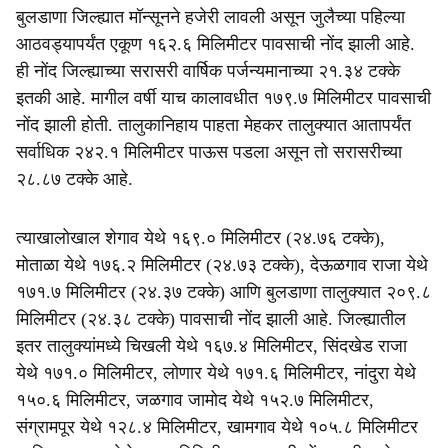
बुलडाणा जिल्ह्यात मॉन्सूनने हजेरी लावली असून जुलैच्या पहिल्या
आठवड्यापर्यंत एकूण १६२.६ मिलिमीटर पावसाची नोंद झाली आहे.
ही नोंद जिल्ह्याच्या सरासरी वार्षिक पर्जन्यमानाच्या २१.३४ टक्के
इतकी आहे. मागील वर्षी याच कालावधीत १७९.७ मिलिमीटर पावसाची
नोंद झाली होती. तालुकानिहाय पाहता मेहकर तालुक्यात आतापर्यंत
सर्वाधिक २४२.१ मिलिमीटर पाऊस पडला असून तो सरासरीच्या
२८.८७ टक्के आहे.
त्याखालोखाल शेगाव येथे १६९.० मिलिमीटर (२४.७६ टक्के),
मोताळा येथे १७६.२ मिलिमीटर (२४.७३ टक्के), देऊळगाव राजा येथे
१७१.७ मिलिमीटर (२४.३७ टक्के) आणि बुलडाणा तालुक्यात २०९.८
मिलिमीटर (२४.३८ टक्के) पावसाची नोंद झाली आहे. जिल्ह्यातील
इतर तालुक्यांमध्ये चिखली येथे १६७.४ मिलिमीटर, सिंदखेड राजा
येथे १७१.० मिलिमीटर, लोणार येथे १७१.६ मिलिमीटर, नांदुरा येथे
१५०.६ मिलिमीटर, जळगाव जामोद येथे १५२.७ मिलिमीटर,
संग्रामपूर येथे १२८.४ मिलिमीटर, खामगाव येथे १०५.८ मिलिमीटर