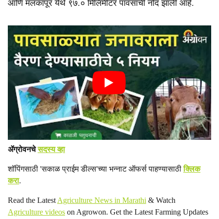
आणि मलकापूर येथे ९७.० मिलिमीटर पावसाची नोंद झाली आहे.
ॲग्रोवनचे
सदस्य व्हा
शॉपिंगसाठी 'सकाळ प्राईम डील्स'च्या भन्नाट ऑफर्स पाहण्यासाठी
क्लिक
करा
.
Read the Latest
Agriculture News in Marathi
& Watch
Agriculture videos
on Agrowon. Get the Latest Farming Updates