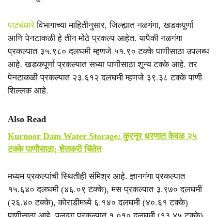
पाटबंधारे
विभागाच्या माहितीनुसार, जिल्ह्यात नळगंगा, खडकपूर्णा
आणि पेनटाकळी हे तीन मोठे प्रकल्प आहेत. यापैकी नळगंगा
प्रकल्पात ३५.९८० दलघमी म्हणजे ५१.९० टक्के पाणीसाठा उपलब्ध
आहे. खडकपूर्णा प्रकल्पात सध्या पाणीसाठा शून्य टक्के आहे. तर
पेनटाकळी प्रकल्पात २३.६१२ दलघमी म्हणजे ३९.३८ टक्के पाणी
शिल्लक आहे.
Also Read
Kurnoor Dam Water Storage: कुरनूर धरणात केवळ २५
टक्के पाणीसाठा; शेतकरी चिंतेत
मध्यम प्रकल्पांची स्थितीही संमिश्र आहे. ज्ञानगंगा प्रकल्पात
१५.६४० दलघमी (४६.०९ टक्के), मस प्रकल्पात ३.९७० दलघमी
(२६.४० टक्के), कोराडीमध्ये ६.१४० दलघमी (४०.६१ टक्के)
पाणीसाठा आहे. पलढग प्रकल्पात १.०१० दलघमी (१३.४५ टक्के),