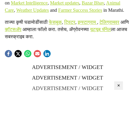
on
Market Intelligence
,
Market updates
,
Bazar Bhav
,
Animal
Care
,
Weather Updates
and
Farmer Success Stories
in Marathi.
ताज्या कृषी घडामोडींसाठी
फेसबुक
,
ट्विटर
,
इन्स्टाग्राम
,
टेलिग्रामवर
आणि
व्हॉट्सॲप
आम्हाला फॉलो करा. तसेच, ॲग्रोवनच्या
यूट्यूब चॅनेल
ला आजच
सबस्क्राइब करा.
ADVERTISEMENT / WIDGET
ADVERTISEMENT / WIDGET
×
ADVERTISEMENT / WIDGET