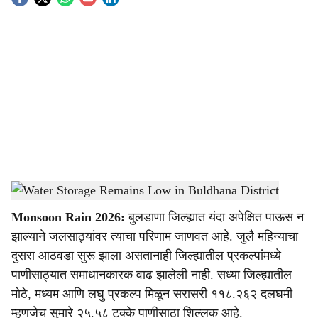
S
o
c
i
a
l
s
Water Storage Remains Low in Buldhana District
-
Agrowon
h
Monsoon Rain 2026:
बुलडाणा जिल्ह्यात यंदा अपेक्षित पाऊस न
a
झाल्याने जलसाठ्यांवर त्याचा परिणाम जाणवत आहे. जुलै महिन्याचा
r
दुसरा आठवडा सुरू झाला असतानाही जिल्ह्यातील प्रकल्पांमध्ये
पाणीसाठ्यात समाधानकारक वाढ झालेली नाही. सध्या जिल्ह्यातील
e
मोठे, मध्यम आणि लघु प्रकल्प मिळून सरासरी ११८.२६२ दलघमी
म्हणजेच सुमारे २५.५८ टक्के पाणीसाठा शिल्लक आहे.